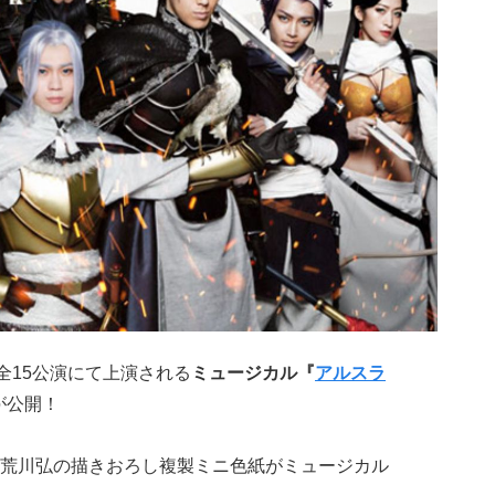
京全15公演にて上演される
ミュージカル『
アルスラ
が公開！
荒川弘の描きおろし複製ミニ色紙がミュージカル