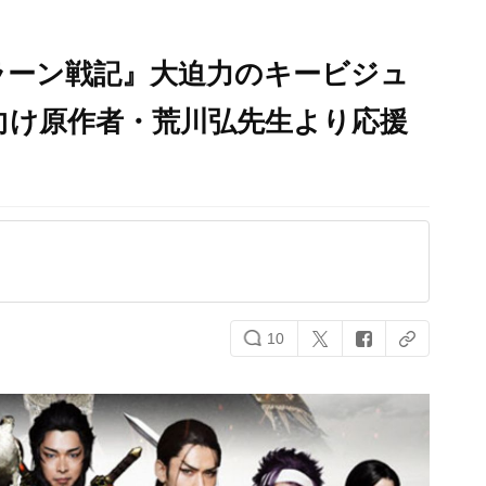
ラーン戦記』大迫力のキービジュ
向け原作者・荒川弘先生より応援
10