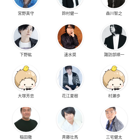
宮野真守
鈴村健一
森川智之
下野紘
速水奨
諏訪部順一
大塚芳忠
花江夏樹
村瀬歩
稲田徹
斉藤壮馬
三宅健太