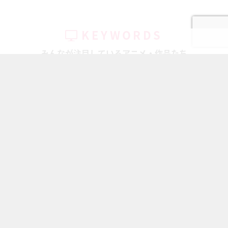
KEYWORDS
みんなが注目しているアニメ・作品たち
ちいかわ
キャラ一覧
鬼滅の刃
HUNTER...
暗殺教室
刀剣乱舞