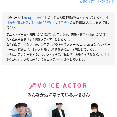
記事の内容について報告する
このページは
kusuguru株式会社
のにじめん編集部が作成・配信しています。
神
谷浩史
/
岡本信彦
/
浪川大輔
/
入野自由
/
江口拓也
の最新情報はリンク先をご覧く
ださい。
アニメ・ゲーム・漫画などの2次元コンテンツや、声優・舞台・俳優などの情
報・話題をお届けする情報メディア「にじめん」。
女性向けアニメをはじめ、少年アニメやキャラクター作品、VTuberなどストリー
マーにも幅を広げ、オタクが気になる情報を幅広くお届けしています。
さらに、アンケート・ランキング・オタ活（推し活）お役立ち情報など、女性オ
タクがワクワク楽しめるようなコンテンツも発信しています。
VOICE ACTOR
みんなが気になっている声優さん