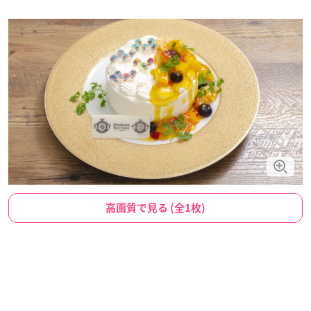
高画質で見る (全1枚)