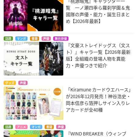
『桃源暗鬼』キャラクター一
覧 一ノ瀬四季ら羅刹学園＆鬼
國隊の声優・能力・誕生日まと
め【2026年最新】
話題
マンガ
書籍
声優
舞台俳優
『文豪ストレイドッグス（文ス
ト）』キャラ一覧【2026年最新
版】全組織の登場人物を異能
力・声優つきで紹介
グッズ
声優
「Kiramune カードウエハース」
が2026年12月発売！神谷浩史・
岡本信彦ら箔押しサイン入りレ
アカードが全40種
話題
アニメ
マンガ
書籍
声優
『WIND BREAKER（ウィンブ