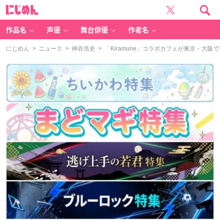
に
じ
め
ん
作品名
声優
舞台俳優
作者名
にじめん
>
ニュース
>
神谷浩史
> 「Kiramune」コラボカフェが東京・