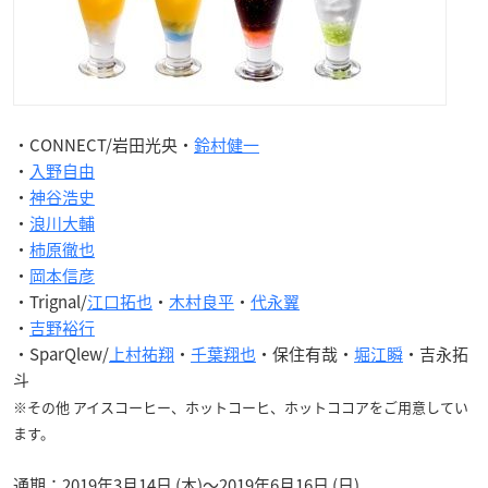
・CONNECT/岩田光央・
鈴村健一
・
入野自由
・
神谷浩史
・
浪川大輔
・
柿原徹也
・
岡本信彦
・Trignal/
江口拓也
・
木村良平
・
代永翼
・
吉野裕行
・SparQlew/
上村祐翔
・
千葉翔也
・保住有哉・
堀江瞬
・吉永拓
斗
※その他 アイスコーヒー、ホットコーヒ、ホットココアをご用意してい
ます。
通期：2019年3月14日 (木)～2019年6月16日 (日)