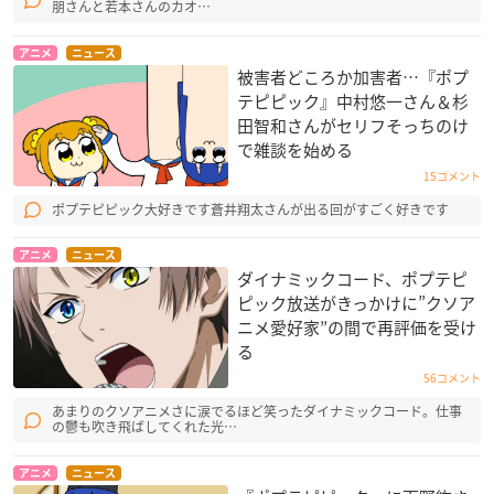
朋さんと若本さんのカオ…
アニメ
ニュース
被害者どころか加害者…『ポプ
テピピック』中村悠一さん＆杉
田智和さんがセリフそっちのけ
で雑談を始める
15コメント
ポプテピピック大好きです蒼井翔太さんが出る回がすごく好きです
アニメ
ニュース
ダイナミックコード、ポプテピ
ピック放送がきっかけに”クソア
ニメ愛好家”の間で再評価を受け
る
56コメント
あまりのクソアニメさに涙でるほど笑ったダイナミックコード。仕事
の鬱も吹き飛ばしてくれた光…
アニメ
ニュース