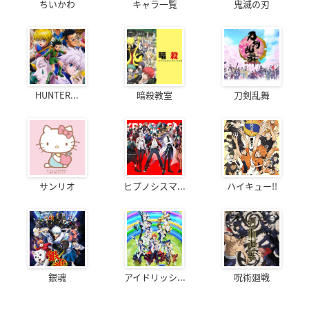
ちいかわ
キャラ一覧
鬼滅の刃
HUNTER...
暗殺教室
刀剣乱舞
サンリオ
ヒプノシスマ...
ハイキュー!!
銀魂
アイドリッシ...
呪術廻戦