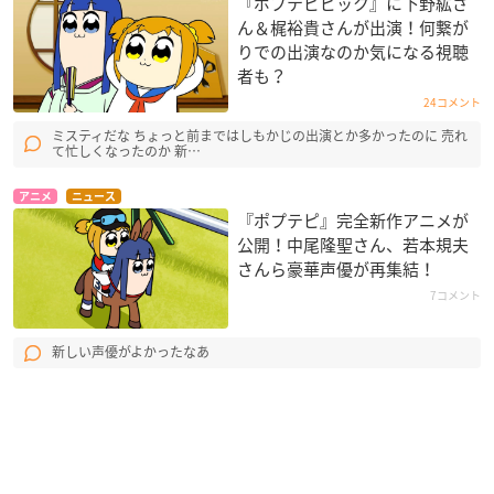
『ポプテピピック』に下野紘さ
ん＆梶裕貴さんが出演！何繋が
りでの出演なのか気になる視聴
者も？
24コメント
ミスティだな ちょっと前まではしもかじの出演とか多かったのに 売れ
て忙しくなったのか 新…
アニメ
ニュース
『ポプテピ』完全新作アニメが
公開！中尾隆聖さん、若本規夫
さんら豪華声優が再集結！
7コメント
新しい声優がよかったなあ