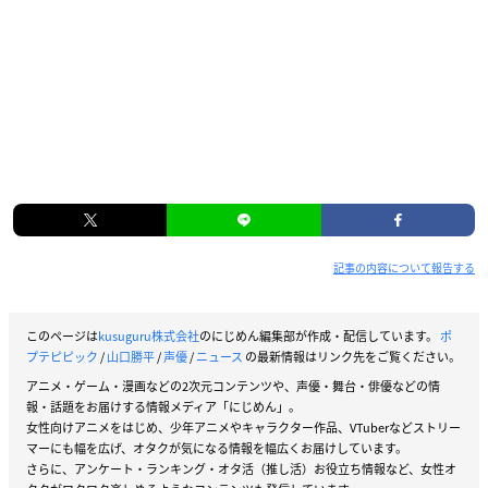
記事の内容について報告する
このページは
kusuguru株式会社
のにじめん編集部が作成・配信しています。
ポ
プテピピック
/
山口勝平
/
声優
/
ニュース
の最新情報はリンク先をご覧ください。
アニメ・ゲーム・漫画などの2次元コンテンツや、声優・舞台・俳優などの情
報・話題をお届けする情報メディア「にじめん」。
女性向けアニメをはじめ、少年アニメやキャラクター作品、VTuberなどストリー
マーにも幅を広げ、オタクが気になる情報を幅広くお届けしています。
さらに、アンケート・ランキング・オタ活（推し活）お役立ち情報など、女性オ