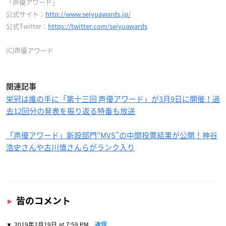
「声優アワード」
公式サイト：
http://www.seiyuawards.jp/
公式Twitter：
https://twitter.com/seiyuawards
(C)声優アワード
関連記事
栄冠は誰の手に「第十三回 声優アワード」が3月9日に開催！過
去12回分の発表を振り返る特番も放送
「声優アワード」新設部門”MVS”の中間投票結果が公開！神谷
浩史さんや古川慎さんらがランク入り
皆のコメント
2019年2月19日 at 7:59 PM
返信