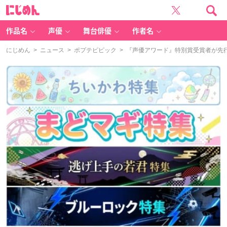
に
じ
め
ん
作品名
声優
舞台俳優
作者名
にじめん
>
ニュース
>
ポプテピピック
> 『声優アワード』特別賞受賞者が先