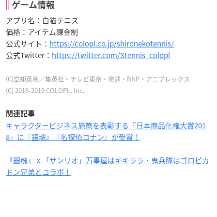
ゲーム情報
アプリ名：白猫テニス
価格：アイテム課金制
公式サイト：
https://colopl.co.jp/shironekotennis/
公式Twitter：
https://twitter.com/Stennis_colopl
(C)空知英秋／集英社・テレビ東京・電通・BNP・アニプレックス
.
(C) 2016-2019 COLOPL, Inc
関連記事
キャラクタービジネス施策を表彰する「日本商品化権大賞201
8」に『銀魂』『名探偵コナン』が受賞！
『銀魂』ｘ「サンリオ」万事屋はキキララ・鬼兵隊はゴロピカ
ドン兄弟とコラボ！