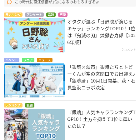
この時代に直江信綱が1位になるのおもろすぎるw
ランキング
アンケート
話題
声優
オタクが選ぶ「日野聡が演じる
キャラ」ランキングTOP10！1位
は『鬼滅の刃』煉󠄁獄杏寿郎【202
6年版】
2コメント
イベント
フェア
ニュース
「銀魂×萩市」銀時たちとトビ
ーくんが空の玄関口でお出迎え♪
「銀魂暦」10月1日開幕、萩・石
見空港コラボ決定
ランキング
話題
『銀魂』人気キャラランキングT
OP10！土方を抑えて1位に輝い
たのは？