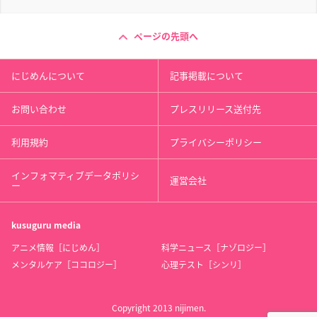
ページの先頭へ
にじめんについて
記事掲載について
お問い合わせ
プレスリリース送付先
利用規約
プライバシーポリシー
インフォマティブデータポリシ
運営会社
ー
kusuguru
media
アニメ情報［にじめん］
科学ニュース［ナゾロジー］
メンタルケア［ココロジー］
心理テスト［シンリ］
Copyright 2013 nijimen.