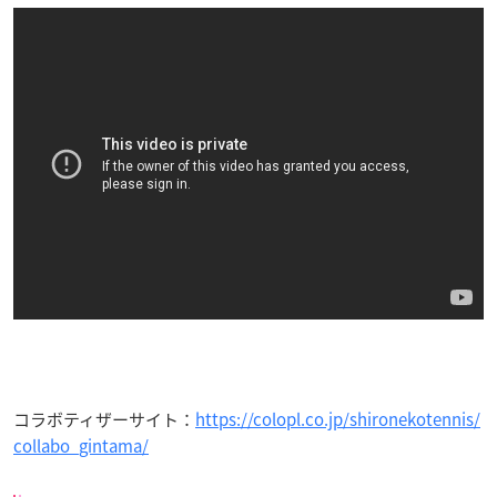
コラボティザーサイト：
https://colopl.co.jp/shironekotennis/
collabo_gintama/