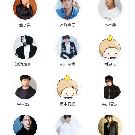
速水奨
宮野真守
木村昴
諏訪部順一
花江夏樹
村瀬歩
中村悠一
坂本真綾
森川智之