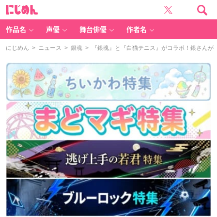
に
じ
め
ん
作品名
声優
舞台俳優
作者名
にじめん
>
ニュース
>
銀魂
> 『銀魂』と『白猫テニス』がコラボ！銀さんが