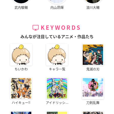
武内駿輔
内山昂輝
浪川大輔
KEYWORDS
みんなが注目しているアニメ・作品たち
ちいかわ
キャラ一覧
鬼滅の刃
ハイキュー!!
アイドリッシ...
刀剣乱舞