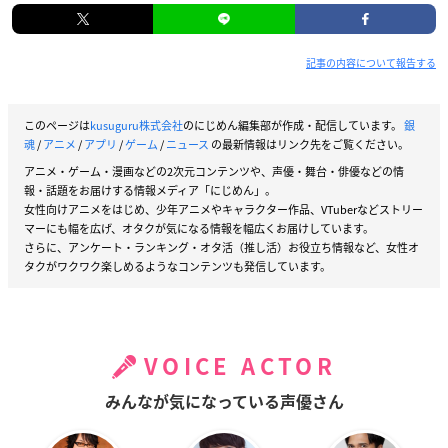
記事の内容について報告する
このページは
kusuguru株式会社
のにじめん編集部が作成・配信しています。
銀
魂
/
アニメ
/
アプリ
/
ゲーム
/
ニュース
の最新情報はリンク先をご覧ください。
アニメ・ゲーム・漫画などの2次元コンテンツや、声優・舞台・俳優などの情
報・話題をお届けする情報メディア「にじめん」。
女性向けアニメをはじめ、少年アニメやキャラクター作品、VTuberなどストリー
マーにも幅を広げ、オタクが気になる情報を幅広くお届けしています。
さらに、アンケート・ランキング・オタ活（推し活）お役立ち情報など、女性オ
タクがワクワク楽しめるようなコンテンツも発信しています。
VOICE ACTOR
みんなが気になっている声優さん