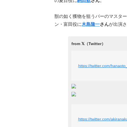
の夏目役に
駒田航
さん
。
獣の如く獲物を狙うバーのマスター
ン・富田役に
木島隆一
さん
が出演さ
https://twitter.com/hanao
https://twitter.com/akira