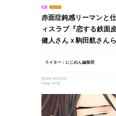
BL
ニュース
赤面症鈍感リーマンと
ィスラブ『恋する鉄面皮
健人さんｘ駒田航さん
ライター：にじめん編集部
2019年 02月15日
Friday 19:30