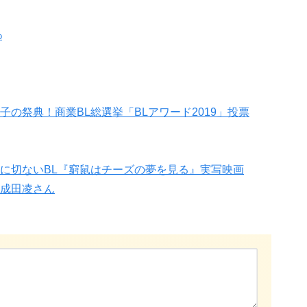
o
の祭典！商業BL総選挙「BLアワード2019」投票
に切ないBL『窮鼠はチーズの夢を見る』実写映画
成田凌さん