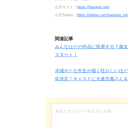
公式サイト：
https://hanaoto.net/
公式Twitter：
https://twitter.com/hanaoto_inf
関連記事
みんなはどの作品に投票する？腐女子
スタート！
水城せとな先生が描く狂おしいほど
化決定！キャストに大倉忠義さん＆