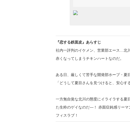
『恋する鉄面皮
』あらすじ
社内一評判のイケメン、営業部エース…北
赤くなってしまうチキンハートなのだ。
ある日、厳しくて苦手な開発部ホープ・夏
「どうして夏目さんを見つけると、安心する
一方無自覚な北川の態度にイライラする夏
た生粋のゲイなのだ—！ 赤面症鈍感リーマ
フィスラブ！