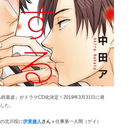
鉄面皮』がドラマCD化決定！2019年3月31日に発
した。
の北川役に
伊東健人
さん
ｘ仕事第一人間（ゲイ）