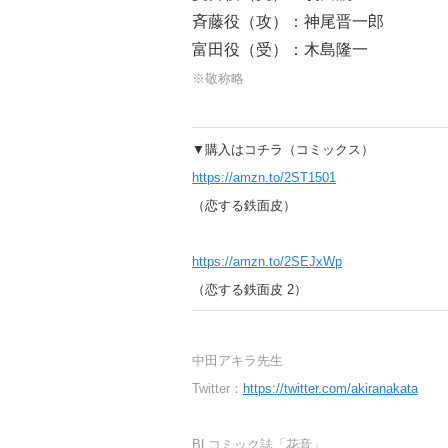
斉藤役（攻）：神尾晋一郎
富田役（受）：木島隆一
※敬称略
▼購入はコチラ（コミックス）
https://amzn.to/2ST1501
（恋する鉄面皮）
https://amzn.to/2SEJxWp
（恋する鉄面皮 2
）
中田アキラ先生
Twitter：
https://twitter.com/akiranakata
BLコミック誌「花音」