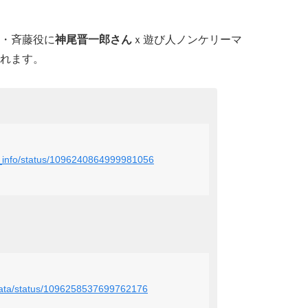
・斉藤役に
神尾晋一郎さん
ｘ遊び人ノンケリーマ
れます。
to_info/status/1096240864999981056
nakata/status/1096258537699762176