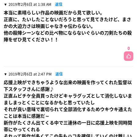
2019年2月6日 at 1:38 AM
返信
本当に素晴らしい作品の映画だから見て欲しい。
正直に、たいしたことないだろうと思って見てきたけど、まさ
かの大迫力さは映画じゃなきゃ伝わらない。
他の殺陣シーンなどの比べ物にならないぐらいの刀剣たちの殺
陣をぜひ見てください！！
0
2019年2月6日 at 2:47 PM
返信
応援上映ができちゃうような出来の映画を作ってくれた監督以
下スタッフさんに感謝♪
正直ムビチケ全員買ったけどキャラグッズとして消化しないま
ましまっとくことになるかもと思っていたし
それが良い意味で裏切られて全部消化するためウキウキ通えた
ことは本当に感謝だ～
新作がたくさん出てくる中で三連休の一日に応援上映を同時間
帯にやってくれる
それって新作が多くてこの先もハコを確保していくのは難しい