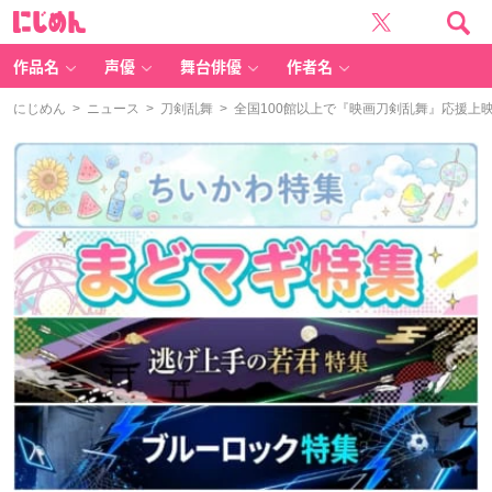
に
じ
め
ん
作品名
声優
舞台俳優
作者名
にじめん
>
ニュース
>
刀剣乱舞
> 全国100館以上で『映画刀剣乱舞』応援