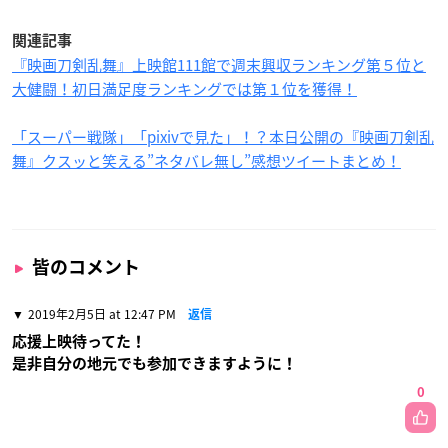
関連記事
『映画刀剣乱舞』上映館111館で週末興収ランキング第５位と
大健闘！初日満足度ランキングでは第１位を獲得！
「スーパー戦隊」「pixivで見た」！？本日公開の『映画刀剣乱
舞』クスッと笑える”ネタバレ無し”感想ツイートまとめ！
皆のコメント
2019年2月5日 at 12:47 PM
返信
応援上映待ってた！
是非自分の地元でも参加できますように！
0