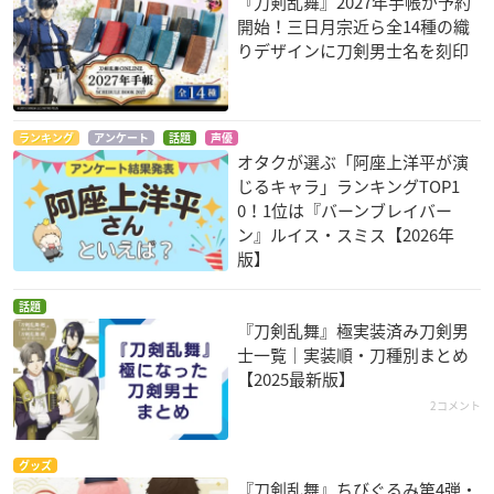
『刀剣乱舞』2027年手帳が予約
開始！三日月宗近ら全14種の織
りデザインに刀剣男士名を刻印
ランキング
アンケート
話題
声優
オタクが選ぶ「阿座上洋平が演
じるキャラ」ランキングTOP1
0！1位は『バーンブレイバー
ン』ルイス・スミス【2026年
版】
話題
『刀剣乱舞』極実装済み刀剣男
士一覧｜実装順・刀種別まとめ
【2025最新版】
2コメント
グッズ
『刀剣乱舞』ちびぐるみ第4弾・