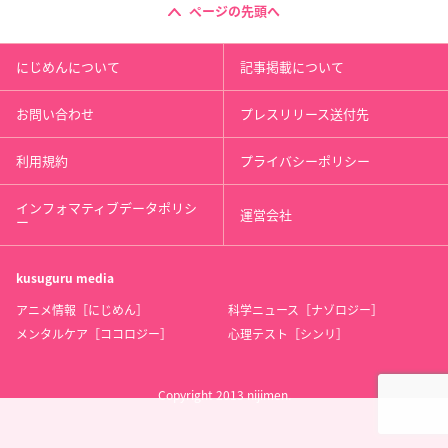
ページの先頭へ
にじめんについて
記事掲載について
お問い合わせ
プレスリリース送付先
利用規約
プライバシーポリシー
インフォマティブデータポリシ
運営会社
ー
kusuguru
media
アニメ情報［にじめん］
科学ニュース［ナゾロジー］
メンタルケア［ココロジー］
心理テスト［シンリ］
Copyright 2013 nijimen.