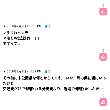
0
2019年2月5日 at 5:50 PM
返信
⚪︎うちわペンラ
×鳴り物(法螺貝…！)
ですってよ
0
2019年2月5日 at 6:27 PM
返信
その前に未公開県を何とかしてくれ…いや、隣の県に観にいっ
たけど
交通費だけで4回観れる分出費より、近場で4回観たいんだ…
0