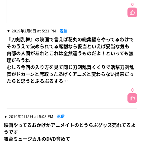
0
2019年2月6日 at 5:21 PM
返信
『刀剣乱舞』の映画で言えば花丸の総集編をやってるわけで
そのうえで決められてる席割なら妥当といえば妥当な気も
内部の人間があれとこれは全然違うものだよ！といっても無
理だろうね
むしろ今回の入り方を見て同じ刀剣乱舞くくりで活撃刀剣乱
舞がドカーンと席取ったあげくアニメと変わらない出来だっ
たらと思うとぶるぶるする…
0
2019年2月5日 at 5:08 PM
返信
映画やってるおかげかアニメイトのとうらぶグッズ売れてるよ
うです
舞台ミュージカルのDVD含めて