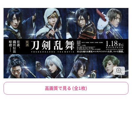
高画質で見る (全1枚)