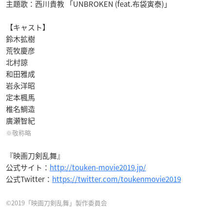
主題歌：西川貴教 「UNBROKEN (feat.布袋寅泰)」
【キャスト】
鈴木拡樹
荒牧慶彦
北村諒
和田雅成
岩永洋昭
定本楓馬
椎名鯛造
廣瀬智紀
※敬称略
『映画刀剣乱舞』
公式サイト：
http://touken-movie2019.jp/
公式Twitter：
https://twitter.com/toukenmovie2019
©2019「映画刀剣乱舞」製作委員会