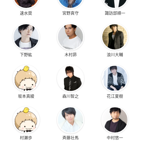
速水奨
宮野真守
諏訪部順一
下野紘
木村昴
浪川大輔
坂本真綾
森川智之
花江夏樹
村瀬歩
斉藤壮馬
中村悠一