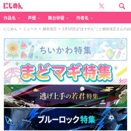
に
じ
め
ん
作品名
声優
舞台俳優
作者名
にじめん
>
ニュース
>
細谷佳正
> 2月10日は”ほそやん”こと細谷佳正さんの