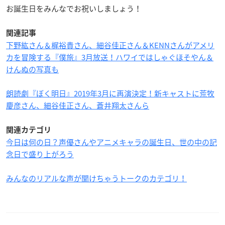
お誕生日をみんなでお祝いしましょう！
関連記事
下野紘さん＆梶裕貴さん、細谷佳正さん＆KENNさんがアメリ
カを冒険する『僕旅』3月放送！ハワイではしゃぐほそやん＆
けんぬの写真も
朗読劇『ぼく明日』2019年3月に再演決定！新キャストに荒牧
慶彦さん、細谷佳正さん、蒼井翔太さんら
関連カテゴリ
今日は何の日？声優さんやアニメキャラの誕生日、世の中の記
念日で盛り上がろう
みんなのリアルな声が聞けちゃうトークのカテゴリ！