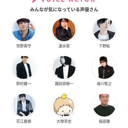
みんなが気になっている声優さん
宮野真守
速水奨
下野紘
鈴村健一
諏訪部順一
森川智之
花江夏樹
大塚芳忠
稲田徹