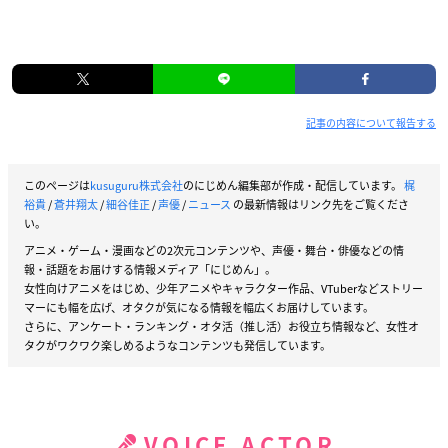
記事の内容について報告する
このページは
kusuguru株式会社
のにじめん編集部が作成・配信しています。
梶
裕貴
/
蒼井翔太
/
細谷佳正
/
声優
/
ニュース
の最新情報はリンク先をご覧くださ
い。
アニメ・ゲーム・漫画などの2次元コンテンツや、声優・舞台・俳優などの情
報・話題をお届けする情報メディア「にじめん」。
女性向けアニメをはじめ、少年アニメやキャラクター作品、VTuberなどストリー
マーにも幅を広げ、オタクが気になる情報を幅広くお届けしています。
さらに、アンケート・ランキング・オタ活（推し活）お役立ち情報など、女性オ
タクがワクワク楽しめるようなコンテンツも発信しています。
VOICE ACTOR