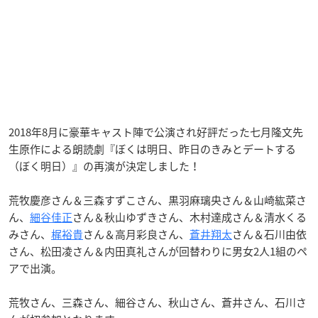
2018年8月に豪華キャスト陣で公演され好評だった七月隆文先
生原作による朗読劇『ぼくは明日、昨日のきみとデートする
（ぼく明日）』の再演が決定しました！
荒牧慶彦さん＆三森すずこさん、黒羽麻璃央さん＆山崎紘菜さ
ん、
細谷佳正
さん＆秋山ゆずきさん、木村達成さん＆清水くる
みさん、
梶裕貴
さん＆高月彩良さん、
蒼井翔太
さん＆石川由依
さん、松田凌さん＆内田真礼さんが回替わりに男女2人1組のペ
アで出演。
荒牧さん、三森さん、細谷さん、秋山さん、蒼井さん、石川さ