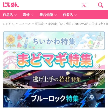
に
じ
め
ん
作品名
声優
舞台俳優
作者名
にじめん
>
ニュース
>
梶裕貴
> 朗読劇『ぼく明日』2019年3月に再演決定