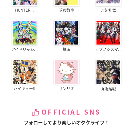
HUNTER...
暗殺教室
刀剣乱舞
アイドリッシ...
銀魂
ヒプノシスマ...
ハイキュー!!
サンリオ
呪術廻戦
OFFICIAL SNS
フォローしてより楽しいオタクライフ！