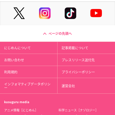
ページの先頭へ
にじめんについて
記事掲載について
お問い合わせ
プレスリリース送付先
利用規約
プライバシーポリシー
インフォマティブデータポリシ
運営会社
ー
kusuguru
media
アニメ情報［にじめん］
科学ニュース［ナゾロジー］