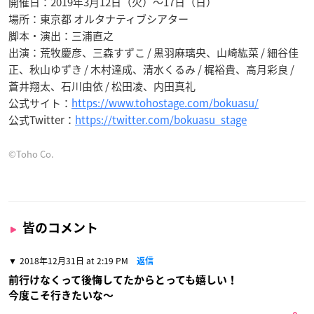
開催日：2019年3月12日（火）～17日（日）
場所：東京都 オルタナティブシアター
脚本・演出：三浦直之
出演：荒牧慶彦、三森すずこ / 黒羽麻璃央、山崎紘菜 / 細谷佳
正、秋山ゆずき / 木村達成、清水くるみ / 梶裕貴、高月彩良 /
蒼井翔太、石川由依 / 松田凌、内田真礼
公式サイト：
https://www.tohostage.com/bokuasu/
公式Twitter：
https://twitter.com/bokuasu_stage
©Toho Co.
皆のコメント
2018年12月31日 at 2:19 PM
返信
前行けなくって後悔してたからとっても嬉しい！
今度こそ行きたいな〜