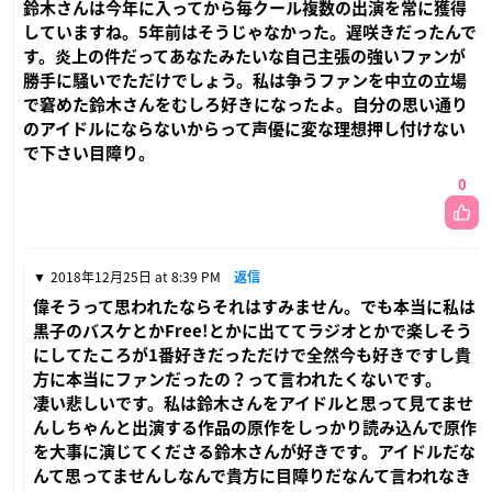
鈴木さんは今年に入ってから毎クール複数の出演を常に獲得
していますね。5年前はそうじゃなかった。遅咲きだったんで
す。炎上の件だってあなたみたいな自己主張の強いファンが
勝手に騒いでただけでしょう。私は争うファンを中立の立場
で窘めた鈴木さんをむしろ好きになったよ。自分の思い通り
のアイドルにならないからって声優に変な理想押し付けない
で下さい目障り。
0
2018年12月25日 at 8:39 PM
返信
偉そうって思われたならそれはすみません。でも本当に私は
黒子のバスケとかFree!とかに出ててラジオとかで楽しそう
にしてたころが1番好きだっただけで全然今も好きですし貴
方に本当にファンだったの？って言われたくないです。
凄い悲しいです。私は鈴木さんをアイドルと思って見てませ
んしちゃんと出演する作品の原作をしっかり読み込んで原作
を大事に演じてくださる鈴木さんが好きです。アイドルだな
んて思ってませんしなんで貴方に目障りだなんて言われなき