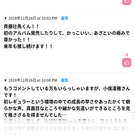
2018年12月26日 at 10:02 PM
返信
斉藤壮馬くん！！
初のアルバム発売したりして、かっこいい、あざといの極みで
尊かった！！
来年も推し続けます！！
0
2018年12月26日 at 10:08 PM
返信
もうコメントしている方もいらっしゃいますが、小俣凌雅さん
です！
初レギュラーという環境の中での成長の早さやあったかくて朗
らかな声、真面目なところや細かな気遣いができるところを見
て推さざるを得ませんでした…
小俣さんに限らず、地球防衛部HKの声優さん、皆さんそれぞ
れ魅力的で素敵な方々で大好きです！今後の活躍が本当に楽し
みです！