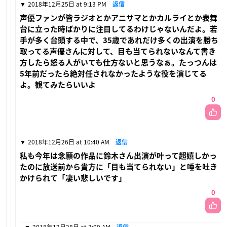
2018年12月25日 at 9:13 PM
返信
声優ファンが皆ラジオとかアニサマとかカルライとか表舞
台に立った時ばかりに注目してるわけじゃないんだよ。若
手が多く台頭する中で、35歳であれだけ多くの出演を勝ち
取ってる声優さんに対して、目も当てられないなんて書き
方したら怒る人がいても仕方ないと思うなぁ。たっつんは
5年前だったら絶対任されなかったような役を演じてる
よ。観てみたらいいよ
0
2018年12月26日 at 10:40 AM
返信
私も今年は念願の作品に鈴木さん出演が叶って超嬉しかっ
たのに放送前から貴方に「目も当てられない」と唾を吐き
かけられて「凄い悲しいです」
0
2018年12月28日 at 3:09 AM
返信