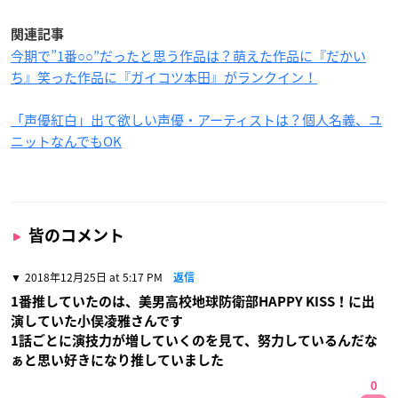
関連記事
今期で”1番○○”だったと思う作品は？萌えた作品に『だかい
ち』笑った作品に『ガイコツ本田』がランクイン！
「声優紅白」出て欲しい声優・アーティストは？個人名義、ユ
ニットなんでもOK
皆のコメント
2018年12月25日 at 5:17 PM
返信
1番推していたのは、美男高校地球防衛部HAPPY KISS！に出
演していた小俣凌雅さんです
1話ごとに演技力が増していくのを見て、努力しているんだな
ぁと思い好きになり推していました
0