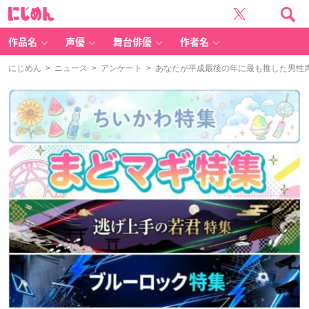
に
じ
め
ん
作品名
声優
舞台俳優
作者名
にじめん
>
ニュース
>
アンケート
> あなたが平成最後の年に最も推した男性