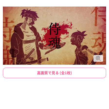
高画質で見る (全1枚)