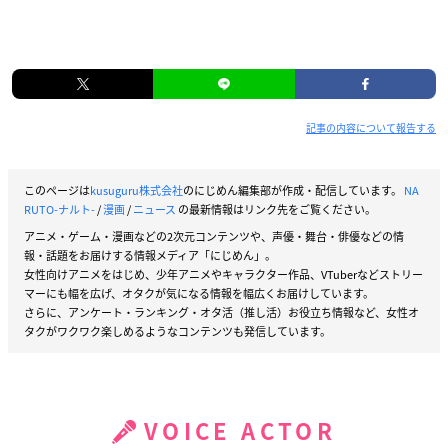
記事の内容について報告する
このページは
kusuguru株式会社
のにじめん編集部が作成・配信しています。
NA
RUTO-ナルト-
/
漫画
/
ニュース
の最新情報はリンク先をご覧ください。
アニメ・ゲーム・漫画などの2次元コンテンツや、声優・舞台・俳優などの情
報・話題をお届けする情報メディア「にじめん」。
女性向けアニメをはじめ、少年アニメやキャラクター作品、VTuberなどストリー
マーにも幅を広げ、オタクが気になる情報を幅広くお届けしています。
さらに、アンケート・ランキング・オタ活（推し活）お役立ち情報など、女性オ
タクがワクワク楽しめるようなコンテンツも発信しています。
VOICE ACTOR