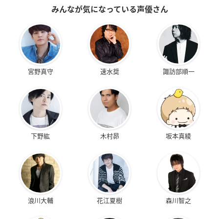
みんなが気になっている声優さん
宮野真守
速水奨
諏訪部順一
下野紘
木村昴
坂本真綾
浪川大輔
花江夏樹
森川智之