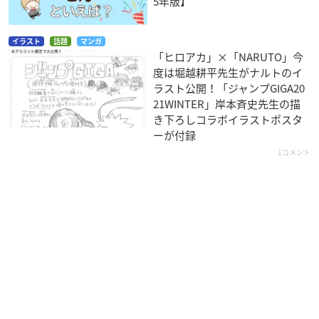
5年版】
イラスト
話題
マンガ
「ヒロアカ」×「NARUTO」今
度は堀越耕平先生がナルトのイ
ラスト公開！「ジャンプGIGA20
21WINTER」岸本斉史先生の描
き下ろしコラボイラストポスタ
ーが付録
1コメント