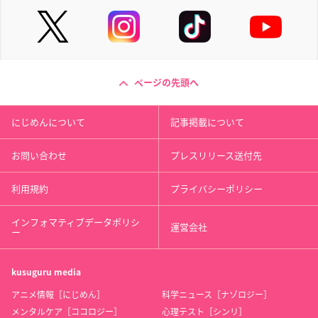
ページの先頭へ
にじめんについて
記事掲載について
お問い合わせ
プレスリリース送付先
利用規約
プライバシーポリシー
インフォマティブデータポリシ
運営会社
ー
kusuguru
media
アニメ情報［にじめん］
科学ニュース［ナゾロジー］
メンタルケア［ココロジー］
心理テスト［シンリ］