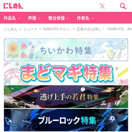
に
じ
め
ん
作品名
声優
舞台俳優
作者名
にじめん
>
ニュース
>
NARUTO-ナルト-
> 忍者の次は侍に！『NARUTO』