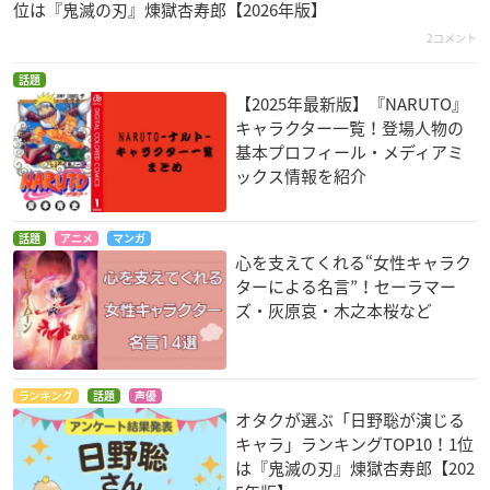
位は『鬼滅の刃』煉󠄁獄杏寿郎【2026年版】
2コメント
話題
【2025年最新版】『NARUTO』
キャラクター一覧！登場人物の
基本プロフィール・メディアミ
ックス情報を紹介
話題
アニメ
マンガ
心を支えてくれる“女性キャラク
ターによる名言”！セーラマー
ズ・灰原哀・木之本桜など
ランキング
話題
声優
オタクが選ぶ「日野聡が演じる
キャラ」ランキングTOP10！1位
は『鬼滅の刃』煉󠄁獄杏寿郎【202