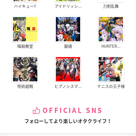
ハイキュー!!
アイドリッシ...
刀剣乱舞
暗殺教室
銀魂
HUNTER...
呪術廻戦
ヒプノシスマ...
テニスの王子様
OFFICIAL SNS
フォローしてより楽しいオタクライフ！