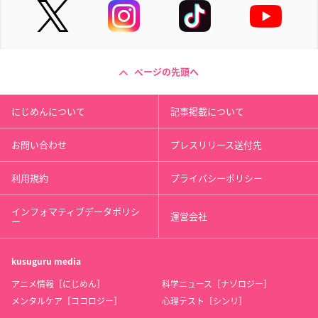
ページの先頭へ
にじめんについて
記事掲載について
お問い合わせ
プレスリリース送付先
利用規約
プライバシーポリシー
インフォマティブデータポリシ
運営会社
ー
kusuguru
media
アニメ情報［にじめん］
科学ニュース［ナゾロジー］
メンタルケア［ココロジー］
心理テスト［シンリ］