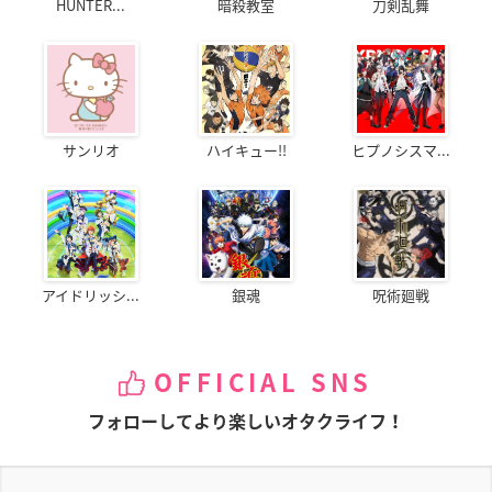
HUNTER...
暗殺教室
刀剣乱舞
サンリオ
ハイキュー!!
ヒプノシスマ...
アイドリッシ...
銀魂
呪術廻戦
OFFICIAL SNS
フォローしてより楽しいオタクライフ！