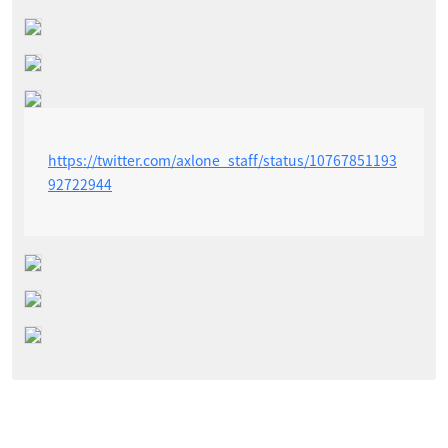
https://twitter.com/axlone_staff/status/10767851193
92722944