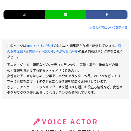
記事の内容について報告する
このページは
kusuguru株式会社
のにじめん編集部が作成・配信しています。
森
久保祥太郎
/
鈴村健一
/
小野大輔
/
寺島拓篤
/
声優
の最新情報はリンク先をご覧く
ださい。
アニメ・ゲーム・漫画などの2次元コンテンツや、声優・舞台・俳優などの情
報・話題をお届けする情報メディア「にじめん」。
女性向けアニメをはじめ、少年アニメやキャラクター作品、VTuberなどストリー
マーにも幅を広げ、オタクが気になる情報を幅広くお届けしています。
さらに、アンケート・ランキング・オタ活（推し活）お役立ち情報など、女性オ
タクがワクワク楽しめるようなコンテンツも発信しています。
VOICE ACTOR