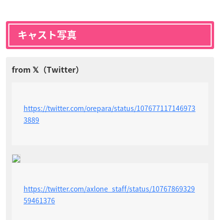
キャスト写真
https://twitter.com/orepara/status/107677117146973
3889
https://twitter.com/axlone_staff/status/10767869329
59461376