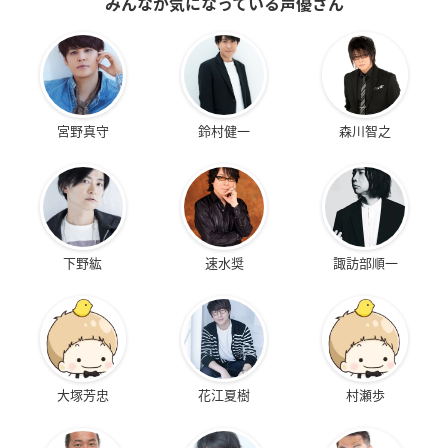
みんなが気になっている声優さん
宮野真守
鈴村健一
森川智之
下野紘
速水奨
諏訪部順一
大塚芳忠
花江夏樹
村瀬歩