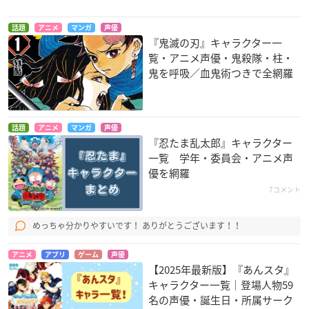
話題
アニメ
マンガ
声優
『鬼滅の刃』キャラクター一
覧・アニメ声優・鬼殺隊・柱・
鬼を呼吸／血鬼術つきで全網羅
話題
アニメ
マンガ
声優
『忍たま乱太郎』キャラクター
一覧 学年・委員会・アニメ声
優を網羅
7コメント
めっちゃ分かりやすいです！ ありがとうございます！！
アニメ
アプリ
ゲーム
声優
【2025年最新版】『あんスタ』
キャラクター一覧｜登場人物59
名の声優・誕生日・所属サーク