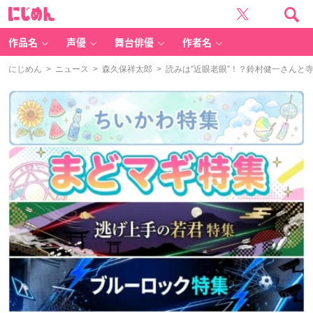
に
じ
め
ん
作品名
声優
舞台俳優
作者名
にじめん
>
ニュース
>
森久保祥太郎
> 読みは”近眼老眼”！？鈴村健一さんと寺