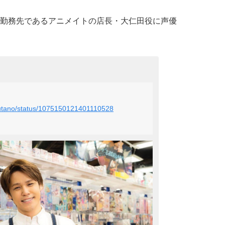
勤務先であるアニメイトの店長・大仁田役に声優
Yutano/status/1075150121401110528