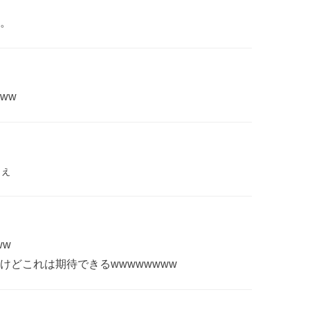
。
ww
ぇ
ww
どこれは期待できるwwwwwwww