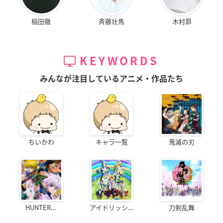
稲田徹
斉藤壮馬
木村昴
KEYWORDS
みんなが注目しているアニメ・作品たち
ちいかわ
キャラ一覧
鬼滅の刃
HUNTER...
アイドリッシ...
刀剣乱舞