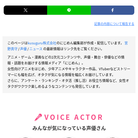
記事の内容について報告する
このページは
kusuguru株式会社
のにじめん編集部が作成・配信しています。
宮
野真守
/
声優
/
ニュース
の最新情報はリンク先をご覧ください。
アニメ・ゲーム・漫画などの2次元コンテンツや、声優・舞台・俳優などの情
報・話題をお届けする情報メディア「にじめん」。
女性向けアニメをはじめ、少年アニメやキャラクター作品、VTuberなどストリー
マーにも幅を広げ、オタクが気になる情報を幅広くお届けしています。
さらに、アンケート・ランキング・オタ活（推し活）お役立ち情報など、女性オ
タクがワクワク楽しめるようなコンテンツも発信しています。
VOICE ACTOR
みんなが気になっている声優さん