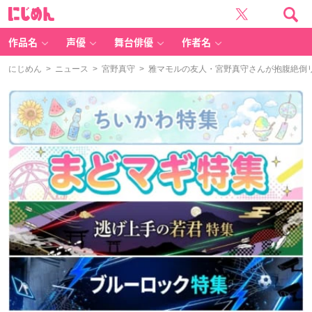
に
じ
め
ん
作品名
声優
舞台俳優
作者名
にじめん
>
ニュース
>
宮野真守
> 雅マモルの友人・宮野真守さんが抱腹絶倒