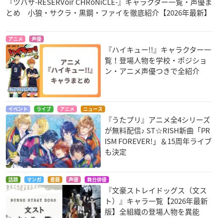
『ツバサ-RESERVoir CHRoNiCLE-』キャラクター一覧・声優ま
とめ 小狼・サクラ・黒鋼・ファイを徹底紹介【2026年最新】
アニメ
声優
『ハイキュー!!』キャラクター一
覧！登場人物を学校・ポジショ
ン・アニメ声優つきで全紹介
イベント
ライブ
アニメ
ニュース
『うたプリ』アニメ全4シリーズ
が無料配信♪ ST☆RISH新曲「PR
ISM FOREVER!」＆15周年ライブ
も決定
話題
マンガ
書籍
声優
舞台俳優
『文豪ストレイドッグス（文ス
ト）』キャラ一覧【2026年最新
版】全組織の登場人物を異能