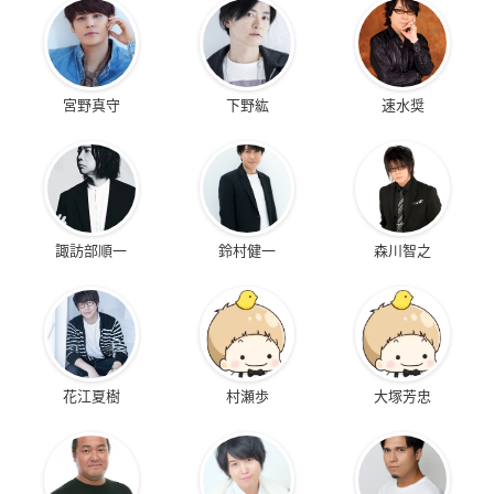
宮野真守
下野紘
速水奨
諏訪部順一
鈴村健一
森川智之
花江夏樹
村瀬歩
大塚芳忠