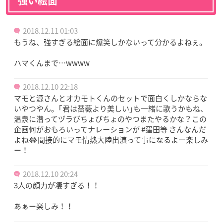
強い絵面
2018.12.11 01:03
もうね、強すぎる絵面に爆笑しかないって分かるよねぇ。
ハマくんまで…wwww
2018.12.10 22:18
マモと源さんとオカモトくんのセットで面白くしかならな
いやつやん。｢君は薔薇より美しい｣も一緒に歌うかもね、
温泉に潜ってヅラびちょびちょのやつまたやるかな？この
企画何がおもろいってナレーションが #窪田等 さんなんだ
よね😂間接的にマモ情熱大陸出演って事になるよー楽しみ
ー！
2018.12.10 20:24
3人の顔力が凄すぎる！！
あぁー楽しみ！！