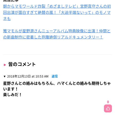
朝からマモワールド炸裂「めざましテレビ」宮野真守さんの初
回出演が面白すぎて絶賛の嵐！「大迫半端ないって」のモノマ
ネも
雅マモルが星野源さんニューアルバム特典映像に出演！仲間と
の新曲制作に密着した抱腹絶倒リアルドキュメンタリー！
皆のコメント
2018年12月13日 at 10:53 AM
返信
星野さんとの絡みはもちろん、ハマくんとの絡みも期待しちゃ
います！
楽しみだ！
0