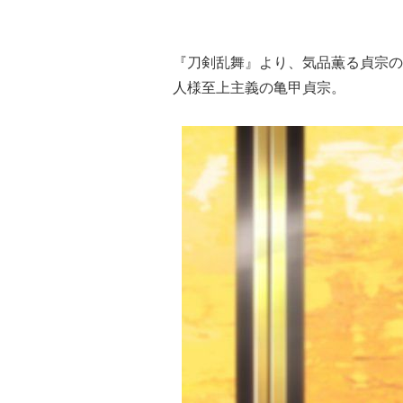
『刀剣乱舞』より、気品薫る貞宗の
人様至上主義の亀甲貞宗。