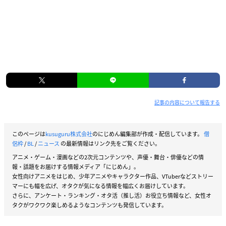
記事の内容について報告する
このページは
kusuguru株式会社
のにじめん編集部が作成・配信しています。
僧
侶枠
/
BL
/
ニュース
の最新情報はリンク先をご覧ください。
アニメ・ゲーム・漫画などの2次元コンテンツや、声優・舞台・俳優などの情
報・話題をお届けする情報メディア「にじめん」。
女性向けアニメをはじめ、少年アニメやキャラクター作品、VTuberなどストリー
マーにも幅を広げ、オタクが気になる情報を幅広くお届けしています。
さらに、アンケート・ランキング・オタ活（推し活）お役立ち情報など、女性オ
タクがワクワク楽しめるようなコンテンツも発信しています。