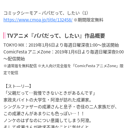
コミックシーモア – パパだって、したい（1）
https://www.cmoa.jp/title/132458/
※期間限定無料
TVアニメ『パパだって、したい』作品概要
TOKYO MX：2019年1月6日より毎週日曜深夜1:00～放送開始
ComicFesta アニメZone：2019年1月6日より毎週日曜深夜0:00
～配信開始
※通常版を無料配信 ※大人向け完全版を「ComicFesta アニメZone」限
定で配信
【スト―リ―】
「父親だって…我慢できないときがあるんです」
家政夫バイトの大学生・阿澄が訪れた成瀬家。
シングルファザーの成瀬さんと息子・壱佳の二人家族だが、
この成瀬さんがあまりにも色っぽい…！！
ノンケのはずなのについ意識してしまう阿澄。
そして成瀬さんが欲求不満なことに気付くと、