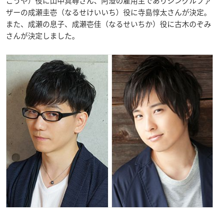
こうや）役に山中真尋さん、阿澄の雇用主でありシングルファ
ザーの成瀬圭壱（なるせけいいち）役に寺島惇太さんが決定。
また、成瀬の息子、成瀬壱佳（なるせいちか）役に古木のぞみ
さんが決定しました。