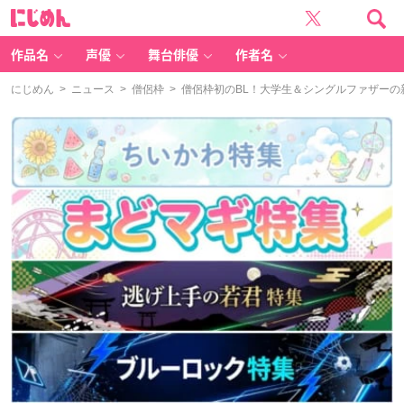
に
じ
め
ん
作品名
声優
舞台俳優
作者名
にじめん
>
ニュース
>
僧侶枠
> 僧侶枠初のBL！大学生＆シングルファザーの