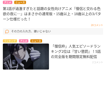
アニメ
ニュース
第1話が過激すぎたと話題の女性向けアニメ『僧侶と交わる色
欲の夜に…』はまさかの通常版・15歳以上・18歳以上の3パタ
ーン仕様だった！
28コメント
その力の入れ方、嫌いじゃない
ランキング
アニメ
ニュース
「僧侶枠」人気エピソードラン
キング2位は『甘い懲罰』！5話
の完全版を期間限定無料配信
2コメント