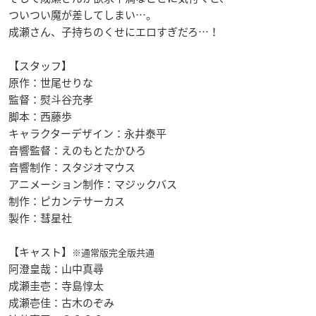
ついつい魔が差してしまい…。
成瀬さん、子持ちのくせにエロすぎだろ…！
【スタッフ】
原作：世尾せりな
監督：熨斗谷充孝
脚本：西藤歩
キャラクターデザイン：永井泰平
音響監督：えのもとたかひろ
音響制作：スタジオマウス
アニメーション制作：マジックバス
制作：ピカンテサーカス
製作：彗星社
【キャスト】
※通常版完全版共通
阿澄皇哉：山中真尋
成瀬圭壱：寺島惇太
成瀬壱佳：古木のぞみ