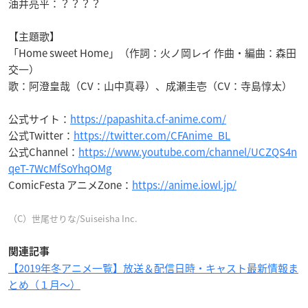
油井亮平：？？？？
【主題歌】
「Home sweet Home」（作詞：火ノ岡レイ 作曲・編曲：森田
交一）
歌：阿澄皇哉（CV：山中真尋）、成瀬圭壱（CV：寺島惇太）
公式サイト：
https://papashita.cf-anime.com/
公式Twitter：
https://twitter.com/CFAnime_BL
公式Channel：
https://www.youtube.com/channel/UCZQS4n
qeT-7WcMfSoYhqOMg
ComicFesta アニメZone：
https://anime.iowl.jp/
（C）世尾せりな/Suiseisha Inc.
関連記事
【2019年冬アニメ一覧】放送＆配信日時・キャスト最新情報ま
とめ（１月〜）