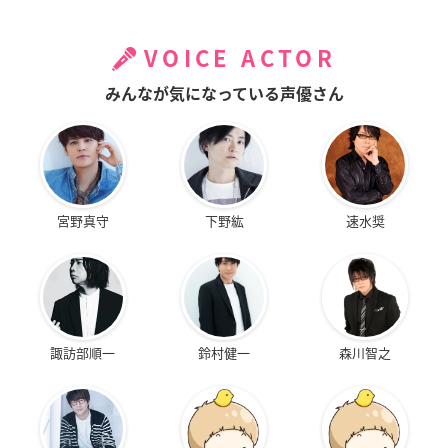
VOICE ACTOR
みんなが気になっている声優さん
宮野真守
下野紘
速水奨
諏訪部順一
鈴村健一
森川智之