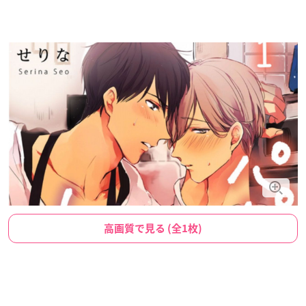
高画質で見る (全1枚)