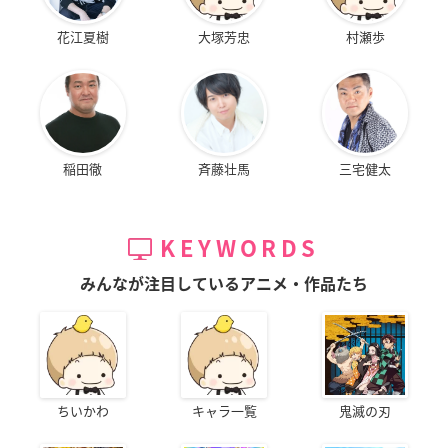
花江夏樹
大塚芳忠
村瀬歩
稲田徹
斉藤壮馬
三宅健太
KEYWORDS
みんなが注目しているアニメ・作品たち
ちいかわ
キャラ一覧
鬼滅の刃