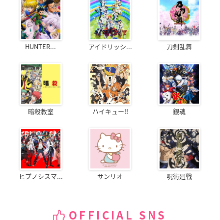
HUNTER...
アイドリッシ...
刀剣乱舞
暗殺教室
ハイキュー!!
銀魂
ヒプノシスマ...
サンリオ
呪術廻戦
OFFICIAL SNS