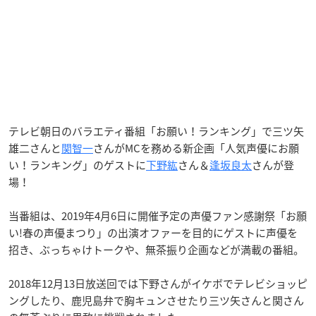
テレビ朝日のバラエティ番組「お願い！ランキング」で三ツ矢
雄二さんと
関智一
さんがMCを務める新企画「人気声優にお願
い！ランキング」のゲストに
下野紘
さん＆
逢坂良太
さんが登
場！
当番組は、2019年4月6日に開催予定の声優ファン感謝祭「お願
い!春の声優まつり」の出演オファーを目的にゲストに声優を
招き、ぶっちゃけトークや、無茶振り企画などが満載の番組。
2018年12月13日放送回では下野さんがイケボでテレビショッピ
ングしたり、鹿児島弁で胸キュンさせたり三ツ矢さんと関さん