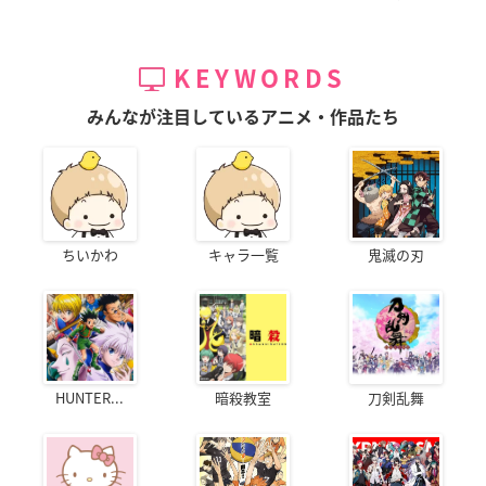
KEYWORDS
みんなが注目しているアニメ・作品たち
ちいかわ
キャラ一覧
鬼滅の刃
HUNTER...
暗殺教室
刀剣乱舞