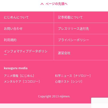
ページの先頭へ
にじめんについて
記事掲載について
お問い合わせ
プレスリリース送付先
利用規約
プライバシーポリシー
インフォマティブデータポリシ
運営会社
ー
kusuguru
media
アニメ情報［にじめん］
科学ニュース［ナゾロジー］
メンタルケア［ココロジー］
心理テスト［シンリ］
Copyright 2013 nijimen.