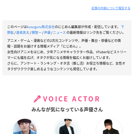
記事の内容について報告する
このページは
kusuguru株式会社
のにじめん編集部が作成・配信しています。
下
野紘
/
逢坂良太
/
関智一
/
声優
/
ニュース
の最新情報はリンク先をご覧ください。
アニメ・ゲーム・漫画などの2次元コンテンツや、声優・舞台・俳優などの情
報・話題をお届けする情報メディア「にじめん」。
女性向けアニメをはじめ、少年アニメやキャラクター作品、VTuberなどストリー
マーにも幅を広げ、オタクが気になる情報を幅広くお届けしています。
さらに、アンケート・ランキング・オタ活（推し活）お役立ち情報など、女性オ
タクがワクワク楽しめるようなコンテンツも発信しています。
VOICE ACTOR
みんなが気になっている声優さん