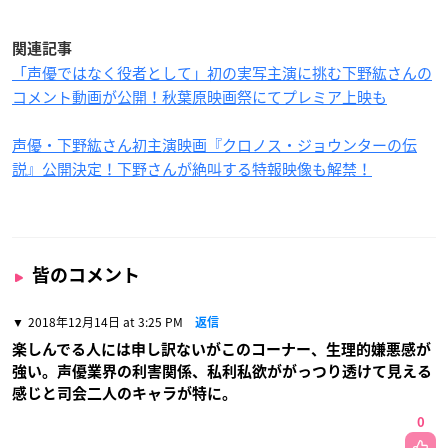
関連記事
「声優ではなく役者として」初の実写主演に挑む下野紘さんの
コメント動画が公開！秋葉原映画祭にてプレミア上映も
声優・下野紘さん初主演映画『クロノス・ジョウンターの伝
説』公開決定！下野さんが絶叫する特報映像も解禁！
皆のコメント
2018年12月14日 at 3:25 PM
返信
楽しんでる人には申し訳ないがこのコーナー、生理的嫌悪感が
強い。声優業界の利害関係、私利私欲ががっつり透けて見える
感じと司会二人のキャラが特に。
0