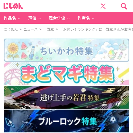
に
じ
め
ん
作品名
声優
舞台俳優
作者名
にじめん
>
ニュース
>
下野紘
> 「お願い！ランキング」に下野紘さんが出演