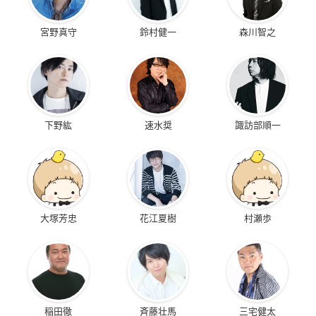
宮野真守
鈴村健一
森川智之
下野紘
速水奨
諏訪部順一
大塚芳忠
花江夏樹
村瀬歩
稲田徹
斉藤壮馬
三宅健太