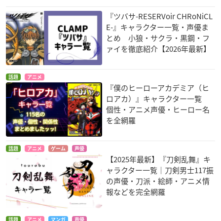
『ツバサ-RESERVoir CHRoNiCL
E-』キャラクター一覧・声優ま
とめ 小狼・サクラ・黒鋼・フ
ァイを徹底紹介【2026年最新】
話題
アニメ
『僕のヒーローアカデミア（ヒ
ロアカ）』キャラクター一覧
個性・アニメ声優・ヒーロー名
を全網羅
話題
アニメ
ゲーム
声優
【2025年最新】『刀剣乱舞』キ
ャラクター一覧｜刀剣男士117振
の声優・刀派・絵師・アニメ情
報などを完全網羅
話題
アニメ
マンガ
声優