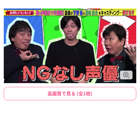
高画質で見る (全1枚)