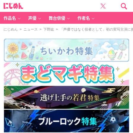
に
じ
め
ん
作品名
声優
舞台俳優
作者名
にじめん
>
ニュース
>
下野紘
> 「声優ではなく役者として」初の実写主演に