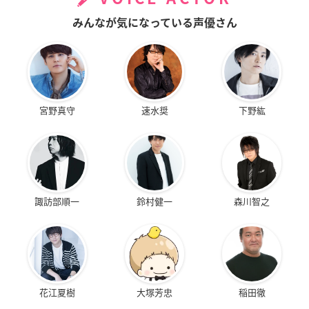
みんなが気になっている声優さん
宮野真守
速水奨
下野紘
諏訪部順一
鈴村健一
森川智之
花江夏樹
大塚芳忠
稲田徹