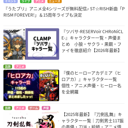
イベント
ライブ
アニメ
ニュース
『うたプリ』アニメ全4シリーズが無料配信♪ ST☆RISH新曲「P
RISM FOREVER!」＆15周年ライブも決定
『ツバサ-RESERVoir CHRoNiCL
E-』キャラクター一覧・声優ま
とめ 小狼・サクラ・黒鋼・フ
ァイを徹底紹介【2026年最新】
話題
アニメ
『僕のヒーローアカデミア（ヒ
ロアカ）』キャラクター一覧
個性・アニメ声優・ヒーロー名
を全網羅
話題
アニメ
ゲーム
声優
【2025年最新】『刀剣乱舞』キ
ャラクター一覧｜刀剣男士117振
の声優・刀派・絵師・アニメ情