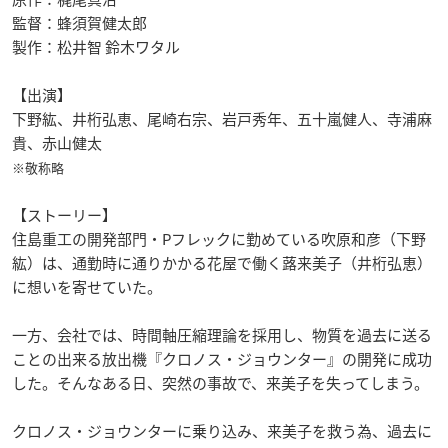
監督：蜂須賀健太郎
製作：松井智 鈴木ワタル
【出演】
下野紘、井桁弘恵、尾崎右宗、岩戸秀年、五十嵐健人、寺浦麻
貴、赤山健太
※敬称略
【ストーリー】
住島重工の開発部門・Pフレックに勤めている吹原和彦（下野
紘）は、通勤時に通りかかる花屋で働く蕗来美子（井桁弘恵）
に想いを寄せていた。
一方、会社では、時間軸圧縮理論を採用し、物質を過去に送る
ことの出来る放出機『クロノス・ジョウンター』の開発に成功
した。そんなある日、突然の事故で、来美子を失ってしまう。
クロノス・ジョウンターに乗り込み、来美子を救う為、過去に