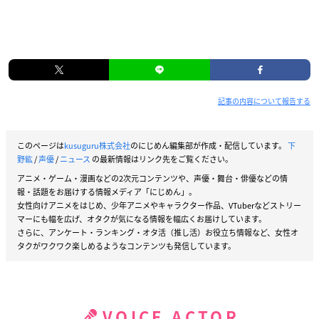
記事の内容について報告する
このページは
kusuguru株式会社
のにじめん編集部が作成・配信しています。
下
野紘
/
声優
/
ニュース
の最新情報はリンク先をご覧ください。
アニメ・ゲーム・漫画などの2次元コンテンツや、声優・舞台・俳優などの情
報・話題をお届けする情報メディア「にじめん」。
女性向けアニメをはじめ、少年アニメやキャラクター作品、VTuberなどストリー
マーにも幅を広げ、オタクが気になる情報を幅広くお届けしています。
さらに、アンケート・ランキング・オタ活（推し活）お役立ち情報など、女性オ
タクがワクワク楽しめるようなコンテンツも発信しています。
VOICE ACTOR