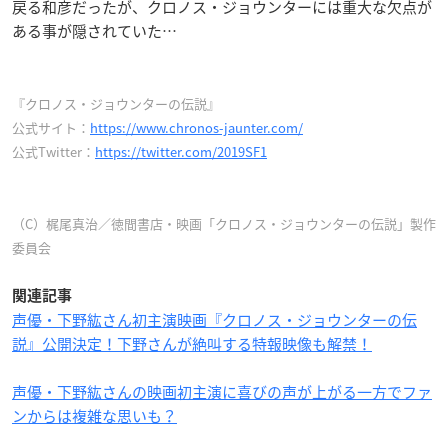
戻る和彦だったが、クロノス・ジョウンターには重大な欠点が
ある事が隠されていた…
『クロノス・ジョウンターの伝説』
公式サイト：
https://www.chronos-jaunter.com/
公式Twitter：
https://twitter.com/2019SF1
（C）梶尾真治／徳間書店・映画「クロノス・ジョウンターの伝説」製作
委員会
関連記事
声優・下野紘さん初主演映画『クロノス・ジョウンターの伝
説』公開決定！下野さんが絶叫する特報映像も解禁！
声優・下野紘さんの映画初主演に喜びの声が上がる一方でファ
ンからは複雑な思いも？