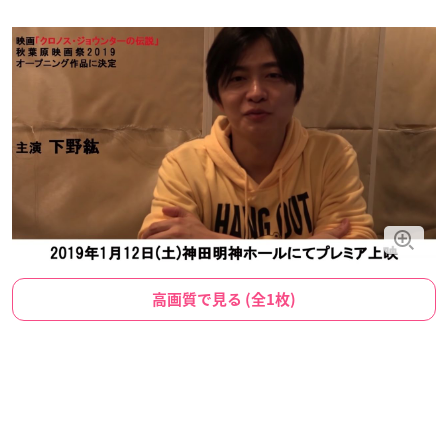
高画質で見る (全1枚)