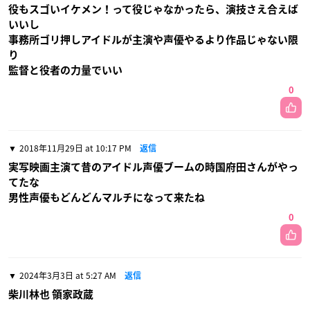
役もスゴいイケメン！って役じゃなかったら、演技さえ合えば
いいし
事務所ゴリ押しアイドルが主演や声優やるより作品じゃない限
り
監督と役者の力量でいい
0
2018年11月29日 at 10:17 PM
返信
実写映画主演て昔のアイドル声優ブームの時国府田さんがやっ
てたな
男性声優もどんどんマルチになって来たね
0
2024年3月3日 at 5:27 AM
返信
柴川林也 領家政蔵