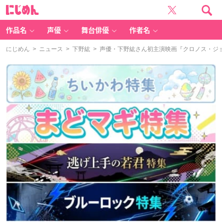
に
じ
め
ん
作品名
声優
舞台俳優
作者名
にじめん
>
ニュース
>
下野紘
> 声優・下野紘さん初主演映画『クロノス・ジ