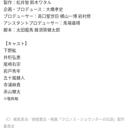
製作：松井智 鈴木ワタル
企画・プロデュース：大橋孝史
プロデューサー：高口聖世巨 横山一博 岩村修
アシスタントプロデューサー：馬場基晴
脚本：太田龍馬 蜂須賀健太郎
【キャスト】
下野紘
井桁弘恵
尾崎右宗
岩戸秀年
五十嵐健人
寺浦麻貴
赤山健太
※敬称略
（C）梶尾真治／徳間書店・映画「クロノス・ジョウンターの伝説」製作
委員会