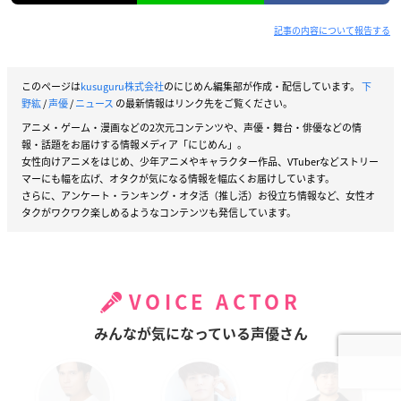
記事の内容について報告する
このページは
kusuguru株式会社
のにじめん編集部が作成・配信しています。
下
野紘
/
声優
/
ニュース
の最新情報はリンク先をご覧ください。
アニメ・ゲーム・漫画などの2次元コンテンツや、声優・舞台・俳優などの情
報・話題をお届けする情報メディア「にじめん」。
女性向けアニメをはじめ、少年アニメやキャラクター作品、VTuberなどストリー
マーにも幅を広げ、オタクが気になる情報を幅広くお届けしています。
さらに、アンケート・ランキング・オタ活（推し活）お役立ち情報など、女性オ
タクがワクワク楽しめるようなコンテンツも発信しています。
VOICE ACTOR
みんなが気になっている声優さん