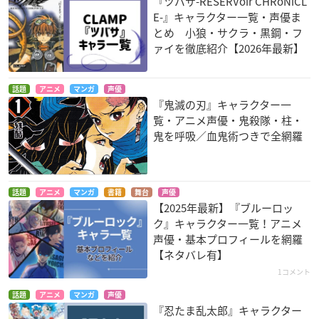
『ツバサ-RESERVoir CHRoNiCL
E-』キャラクター一覧・声優ま
とめ 小狼・サクラ・黒鋼・フ
ァイを徹底紹介【2026年最新】
話題
アニメ
マンガ
声優
『鬼滅の刃』キャラクター一
覧・アニメ声優・鬼殺隊・柱・
鬼を呼吸／血鬼術つきで全網羅
話題
アニメ
マンガ
書籍
舞台
声優
【2025年最新】『ブルーロッ
ク』キャラクター一覧！アニメ
声優・基本プロフィールを網羅
【ネタバレ有】
1コメント
話題
アニメ
マンガ
声優
『忍たま乱太郎』キャラクター