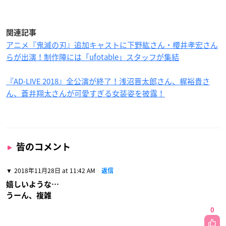
関連記事
アニメ『鬼滅の刃』追加キャストに下野紘さん・櫻井孝宏さん
らが出演！制作陣には「ufotable」スタッフが集結
『AD-LIVE 2018』全公演が終了！浅沼晋太郎さん、梶裕貴さ
ん、蒼井翔太さんが可愛すぎる女装姿を披露！
皆のコメント
2018年11月28日 at 11:42 AM
返信
嬉しいような…
うーん、複雑
0