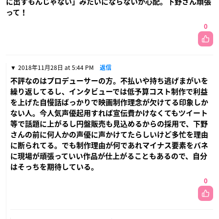
に出すもんじゃない」みたいにならないか心配。下野さん頑張
って！
0
2018年11月28日 at 5:44 PM
返信
不評なのはプロデューサーの方。不払いや持ち逃げまがいを
繰り返してるし、インタビューでは低予算コスト制作で利益
を上げた自慢話ばっかりで映画制作理念が欠けてる印象しか
ない人。今人気声優起用すれば宣伝費かけなくてもツイート
等で話題に上がるし円盤販売も見込めるからの採用で、下野
さんの前に何人かの声優に声かけてたらしいけど多忙を理由
に断られてる。でも制作理由が何であれマイナス要素をバネ
に現場が頑張っていい作品が仕上がることもあるので、自分
はそっちを期待している。
0