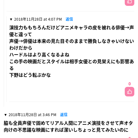
2018年11月28日 at 4:07 PM
返信
演技力ももちろんだけどアニメキャラの皮を被れる俳優→声
優と違って
声優→俳優は本来の見た目そのままで勝負しなきゃいけない
わけだから
ハードルはより高くなるよね
この手の映画だとスタイルは相手女優との見栄えにも影響あ
る
下野はどう転ぶかな
0
2018年11月28日 at 3:46 PM
返信
脇も全員声優で固めてリアル人間にアニメ演技をさせて声オタ
向けの不思議な映画にすれば潔いしちょっと見てみたいのに