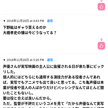
0
2018年11月28日 at 4:43 PM
返信
下野紘はギャラ貰えるのか
大橋孝史の懐は今どうなってる？
0
2018年11月28日 at 5:26 PM
返信
声優さんが実写映画の主人公に抜擢される日が来た事にビック
リした。
個人的にはどちらにも通用する演技力がある役者さんであれ
ば、実写でもアニメでも出て良いと思ってる。こち亀声優は本
業が役者や芸人の人ばかりだけどバッシングなんてほとんど聞
いたこともないし。
要は役と合えば良いんだから。
ただ、監督が不評だというコメを見て「だから声優なんて実写