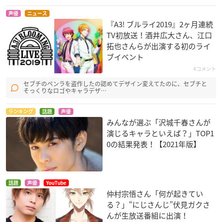
声優
ニュース
『A3! ブルライ2019』2ヶ月連続
TV初放送！酒井広大さん、江口
拓也さんらが出演する初のライ
ブイベント
4コメント
セブチのペンラを盗作したの認めてデザイン変えてたのに、セブチと
そっくりなロゴやキャラデザ…
ランキング
話題
声優
みんなが選ぶ「沢城千春さんが
演じるキャラといえば？」TOP1
0の結果発表！【2021年版】
話題
声優
YouTube
仲村宗悟さん「何が起きてい
る？」“にじさんじ”伏見ガクさ
んが生放送番組に出演！