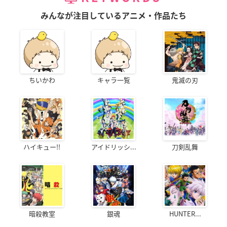
みんなが注目しているアニメ・作品たち
ちいかわ
キャラ一覧
鬼滅の刃
ハイキュー!!
アイドリッシ...
刀剣乱舞
暗殺教室
銀魂
HUNTER...