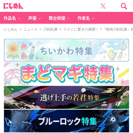
に
じ
め
ん
作品名
声優
舞台俳優
作者名
にじめん
>
ニュース
>
刀剣乱舞
> ラストに驚きの展開！？『映画刀剣乱舞』