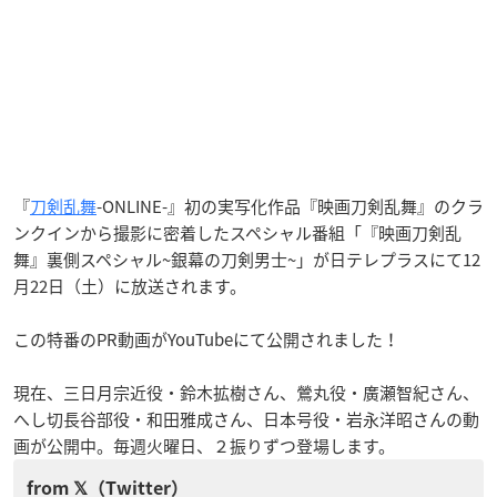
『
刀剣乱舞
-ONLINE-』初の実写化作品『映画刀剣乱舞』のクラ
ンクインから撮影に密着したスペシャル番組「『映画刀剣乱
舞』裏側スペシャル~銀幕の刀剣男士~」が日テレプラスにて12
月22日（土）に放送されます。
この特番のPR動画がYouTubeにて公開されました！
現在、三日月宗近役・鈴木拡樹さん、鶯丸役・廣瀬智紀さん、
へし切長谷部役・和田雅成さん、日本号役・岩永洋昭さんの動
画が公開中。毎週火曜日、２振りずつ登場します。