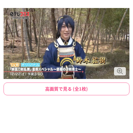
高画質で見る (全1枚)