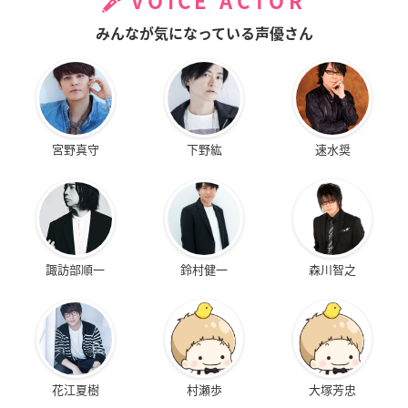
VOICE ACTOR
みんなが気になっている声優さん
宮野真守
下野紘
速水奨
諏訪部順一
鈴村健一
森川智之
花江夏樹
村瀬歩
大塚芳忠