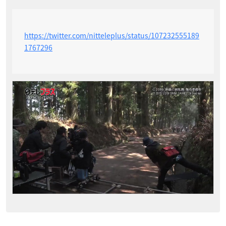
https://twitter.com/nitteleplus/status/107232555189
1767296