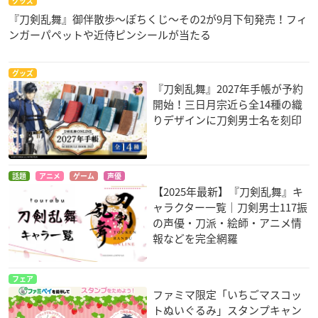
グッズ
『刀剣乱舞』御伴散歩～ぽちくじ～その2が9月下旬発売！フィ
ンガーパペットや近侍ピンシールが当たる
グッズ
『刀剣乱舞』2027年手帳が予約
開始！三日月宗近ら全14種の織
りデザインに刀剣男士名を刻印
話題
アニメ
ゲーム
声優
【2025年最新】『刀剣乱舞』キ
ャラクター一覧｜刀剣男士117振
の声優・刀派・絵師・アニメ情
報などを完全網羅
フェア
ファミマ限定「いちごマスコッ
トぬいぐるみ」スタンプキャン