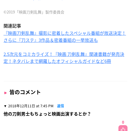
©2019「映画刀剣乱舞」製作委員会
関連記事
『映画刀剣乱舞』撮影に密着したスペシャル番組が放送決定！
さらに『刀ステ』3作品＆密着番組の一挙放送も
2.5次元をコミカライズ！『映画 刀剣乱舞』関連書籍が発売決
定！ネタバレまで網羅したオフィシャルガイドなど6冊
皆のコメント
2018年12月11日 at 7:45 PM
返信
他の刀剣男士もちょっと映画出演するとか？
0