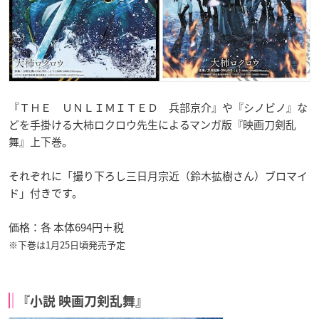
『ＴＨＥ ＵＮＬＩＭＩＴＥＤ 兵部京介
』や『シノビノ』な
どを手掛ける大柿ロクロウ先生によるマンガ版『映画刀剣乱
舞
』上下巻。
それぞれに「撮り下ろし三日月宗近（鈴木拡樹さん）ブロマイ
ド」付きです。
価格：各 本体694円＋税
※下巻は1月25日頃発売予定
『小説 映画刀剣乱舞』