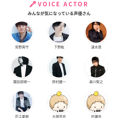
VOICE ACTOR
みんなが気になっている声優さん
宮野真守
下野紘
速水奨
諏訪部順一
鈴村健一
森川智之
花江夏樹
大塚芳忠
村瀬歩