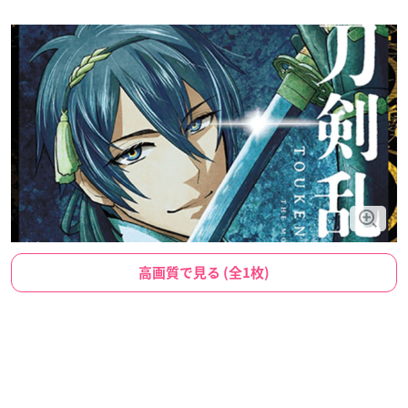
高画質で見る (全1枚)