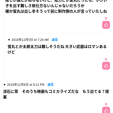
推しが誰だか知らないけど、短刀とか蛍丸だったら、小さい
子を出す難しさ故仕方ないんじゃないだろうか
確か蛍丸は出し辛そうって前に制作側の人が言っていたしね
0
2018年12月5日 at 7:24 AM
返信
蛍丸とか太郎太刀は難しそうだね 大きい武器はロマンある
けど
0
2018年12月8日 at 9:12 PM
返信
流石に草 そのうち映画もコミカライズだな もう出てる？提
案
0