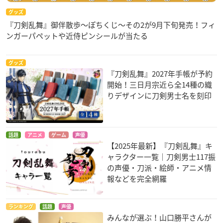
グッズ
『刀剣乱舞』御伴散歩～ぽちくじ～その2が9月下旬発売！フィ
ンガーパペットや近侍ピンシールが当たる
グッズ
『刀剣乱舞』2027年手帳が予約
開始！三日月宗近ら全14種の織
りデザインに刀剣男士名を刻印
話題
アニメ
ゲーム
声優
【2025年最新】『刀剣乱舞』キ
ャラクター一覧｜刀剣男士117振
の声優・刀派・絵師・アニメ情
報などを完全網羅
ランキング
話題
声優
みんなが選ぶ！山口勝平さんが