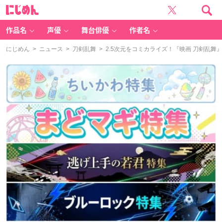
に
じ
め
ん
作品名
声優
舞台俳優
作者名
にじめん
>
ニュース
>
刀剣乱舞
> 2.5次元をコミカライズ！『映画 刀剣乱