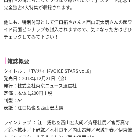
完全独占4大特集が収録されます。
他にも、特別付録として江口拓也さん×西山宏太朗さんの超ワ
イド両面ピンナップも封入されますので、気になった方はぜひ
チェックしてみて下さい！
雑誌概要
タイトル：「TVガイドVOICE STARS vol.8」
発売日：2018年12月21日（金）
発行：株式会社東京ニュース通信社
定価：本体 1,200円＋税
判型：A4
表紙：江口拓也＆西山宏太朗
ラインナップ ： 江口拓也＆西山宏太朗／斉藤壮馬／宮野真守
／鈴木拡樹／下野紘／木村良平／内山昂輝／沢城千春／伊東健
人／ハイスクールチルドレン／岡本信彦 etc.