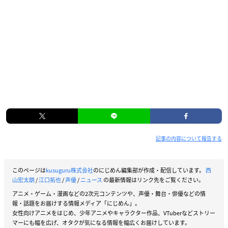
記事の内容について報告する
このページは
kusuguru株式会社
のにじめん編集部が作成・配信しています。
西
山宏太朗
/
江口拓也
/
声優
/
ニュース
の最新情報はリンク先をご覧ください。
アニメ・ゲーム・漫画などの2次元コンテンツや、声優・舞台・俳優などの情
報・話題をお届けする情報メディア「にじめん」。
女性向けアニメをはじめ、少年アニメやキャラクター作品、VTuberなどストリー
マーにも幅を広げ、オタクが気になる情報を幅広くお届けしています。