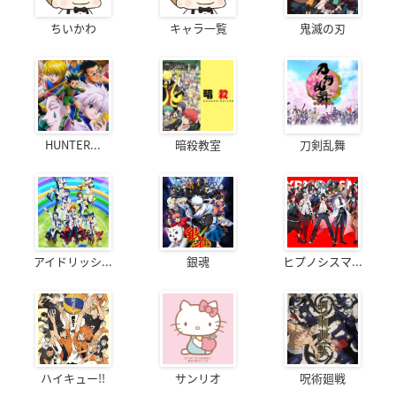
ちいかわ
キャラ一覧
鬼滅の刃
HUNTER...
暗殺教室
刀剣乱舞
アイドリッシ...
銀魂
ヒプノシスマ...
ハイキュー!!
サンリオ
呪術廻戦