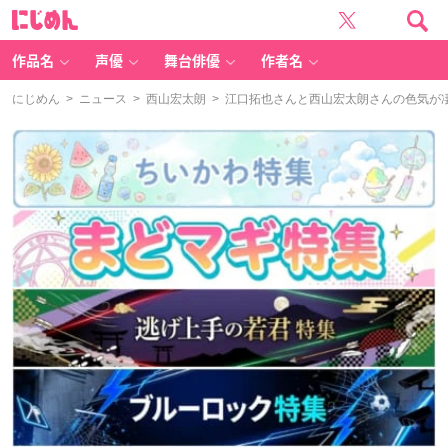
に
じ
め
ん
作品名
声優
舞台俳優
作者名
にじめん
>
ニュース
>
西山宏太朗
> 江口拓也さんと西山宏太朗さんの色気が凄い！