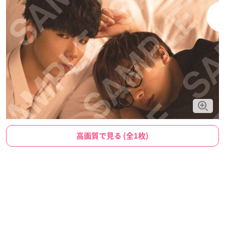
高画質で見る (全1枚)