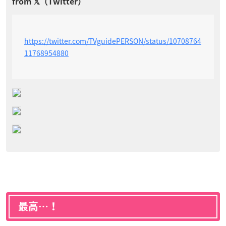
https://twitter.com/TVguidePERSON/status/10708764
11768954880
最高…！