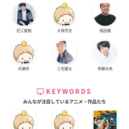
花江夏樹
大塚芳忠
稲田徹
村瀬歩
三宅健太
斉藤壮馬
KEYWORDS
みんなが注目しているアニメ・作品たち