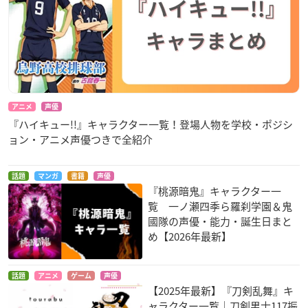
アニメ
声優
『ハイキュー!!』キャラクター一覧！登場人物を学校・ポジシ
ョン・アニメ声優つきで全紹介
話題
マンガ
書籍
声優
『桃源暗鬼』キャラクター一
覧 一ノ瀬四季ら羅刹学園＆鬼
國隊の声優・能力・誕生日まと
め【2026年最新】
話題
アニメ
ゲーム
声優
【2025年最新】『刀剣乱舞』キ
ャラクター一覧｜刀剣男士117振