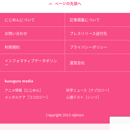
ページの先頭へ
にじめんについて
記事掲載について
お問い合わせ
プレスリリース送付先
利用規約
プライバシーポリシー
インフォマティブデータポリシ
運営会社
ー
kusuguru
media
アニメ情報［にじめん］
科学ニュース［ナゾロジー］
メンタルケア［ココロジー］
心理テスト［シンリ］
Copyright 2013 nijimen.