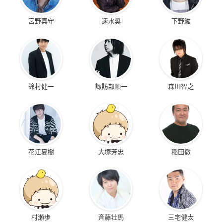
宮野真守
速水奨
下野紘
鈴村健一
諏訪部順一
森川智之
花江夏樹
大塚芳忠
稲田徹
村瀬歩
斉藤壮馬
三宅健太