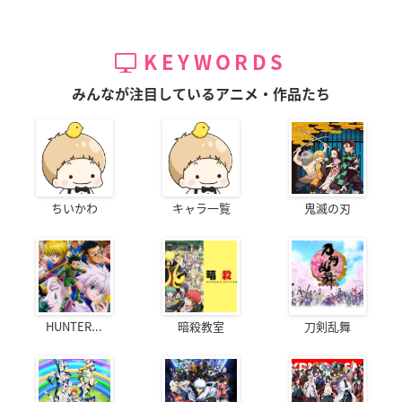
KEYWORDS
みんなが注目しているアニメ・作品たち
ちいかわ
キャラ一覧
鬼滅の刃
HUNTER...
暗殺教室
刀剣乱舞