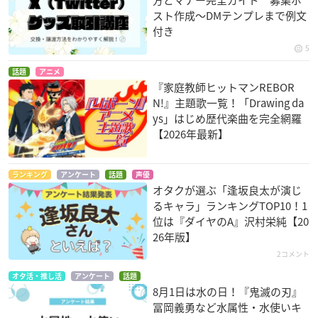
スト作成〜DMテンプレまで例文
付き
5
話題
アニメ
『家庭教師ヒットマンREBOR
N!』主題歌一覧！「Drawing da
ys」はじめ歴代楽曲を完全網羅
【2026年最新】
ランキング
アンケート
話題
声優
オタクが選ぶ「逢坂良太が演じ
るキャラ」ランキングTOP10！1
位は『ダイヤのA』沢村栄純【20
26年版】
2コメント
オタ活・推し活
アンケート
話題
8月1日は水の日！『鬼滅の刃』
冨岡義勇など水属性・水使いキ