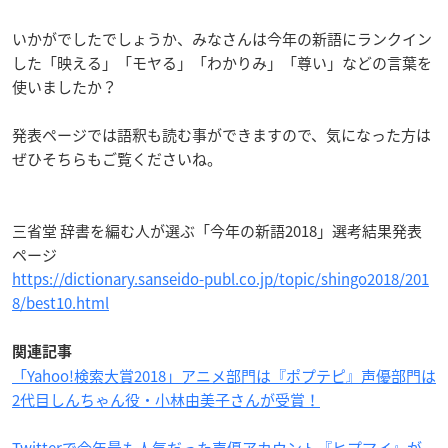
いかがでしたでしょうか、みなさんは今年の新語にランクイン
した「映える」「モヤる」「わかりみ」「尊い」などの言葉を
使いましたか？
発表ページでは
語釈
も読む事ができますので、気になった方は
ぜひそちらもご覧くださいね。
三省堂 辞書を編む人が選ぶ「今年の新語2018」選考結果発表
ページ
https://dictionary.sanseido-publ.co.jp/topic/shingo2018/201
8/best10.html
関連記事
「Yahoo!検索大賞2018」アニメ部門は『ポプテピ』声優部門は
2代目しんちゃん役・小林由美子さんが受賞！
Twitterで今年最も人気だった声優アカウント『ヒプマイ』が