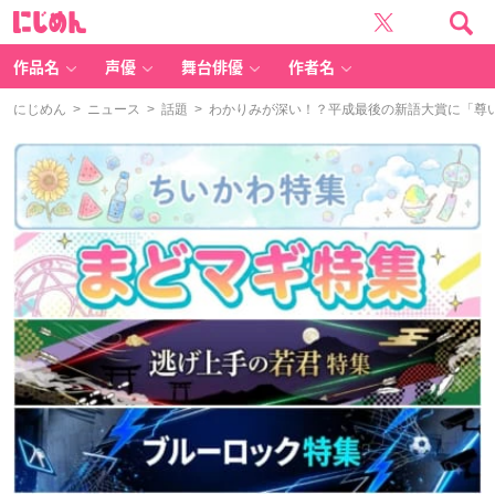
に
じ
め
ん
作品名
声優
舞台俳優
作者名
にじめん
>
ニュース
>
話題
> わかりみが深い！？平成最後の新語大賞に「尊