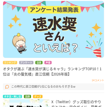
ランキング
アンケート
話題
声優
オタクが選ぶ「速水奨が演じるキャラ」ランキングTOP10！1
位は『炎の蜃気楼』直江信綱【2026年版】
14コメント
この時代に直江信綱が1位になるのおもろすぎるw
オタ活・推し活
話題
グッズ
X（Twitter）グッズ取引のやり
方とマナー完全ガイド 募集ポ