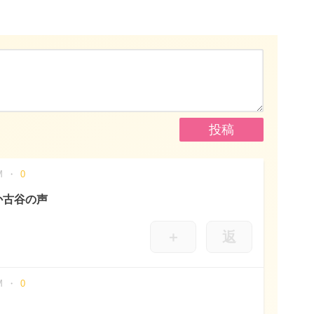
M
0
か古谷の声
＋
返
M
0