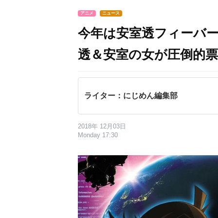
アニメ
ニュース
今年は安室透フィーバー「
透＆安室の女が圧倒的票
ライター：にじめん編集部
2018年 12月03日
Monday 17:30