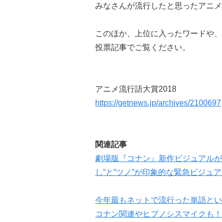
みなさんが流行したと思ったアニメ
このほか、上位に入ったワードや、
投票記事でご覧ください。
アニメ流行語大賞2018
https://getnews.jp/archives/2100697
関連記事
劇場版『コナン』新作ビジュアルが
し”と”ツノ”が印象的な緊急ビジュ
今年最もネットで流行った単語とい
コナン関連やヒプノシスマイクも！