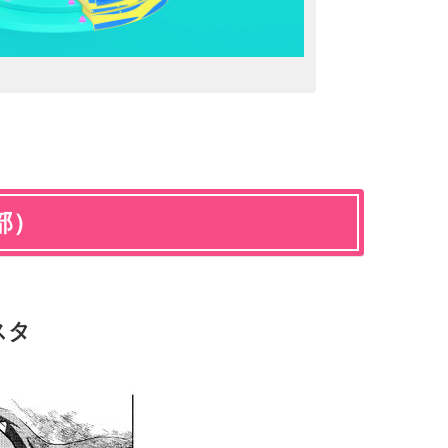
部）
スタ