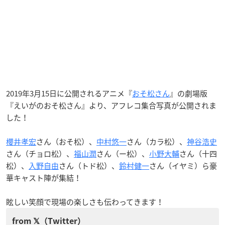
2019年3月15日に公開されるアニメ『
おそ松さん
』の劇場版
『えいがのおそ松さん』より、アフレコ集合写真が公開されま
した！
櫻井孝宏
さん（おそ松）、
中村悠一
さん（カラ松）、
神谷浩史
さん（チョロ松）、
福山潤
さん（ー松）、
小野大輔
さん（十四
松）、
入野自由
さん（トド松）、
鈴村健一
さん（イヤミ）ら豪
華キャスト陣が集結！
眩しい笑顔で現場の楽しさも伝わってきます！