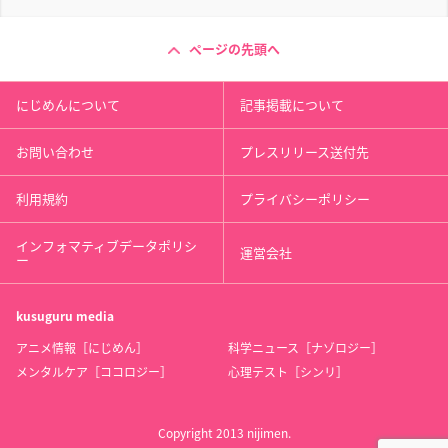
ページの先頭へ
にじめんについて
記事掲載について
お問い合わせ
プレスリリース送付先
利用規約
プライバシーポリシー
インフォマティブデータポリシ
運営会社
ー
kusuguru
media
アニメ情報［にじめん］
科学ニュース［ナゾロジー］
メンタルケア［ココロジー］
心理テスト［シンリ］
Copyright 2013 nijimen.