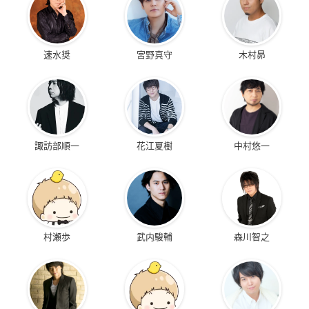
速水奨
宮野真守
木村昴
諏訪部順一
花江夏樹
中村悠一
村瀬歩
武内駿輔
森川智之