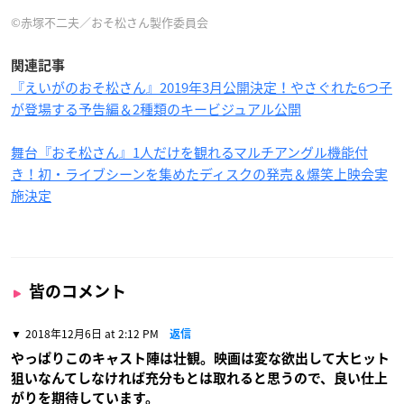
©赤塚不二夫／おそ松さん製作委員会
関連記事
『えいがのおそ松さん』2019年3月公開決定！やさぐれた6つ子
が登場する予告編＆2種類のキービジュアル公開
舞台『おそ松さん』1人だけを観れるマルチアングル機能付
き！初・ライブシーンを集めたディスクの発売＆爆笑上映会実
施決定
皆のコメント
2018年12月6日 at 2:12 PM
返信
やっぱりこのキャスト陣は壮観。映画は変な欲出して大ヒット
狙いなんてしなければ充分もとは取れると思うので、良い仕上
がりを期待しています。