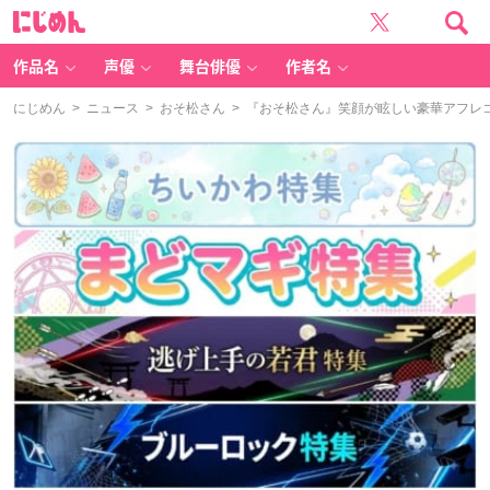
に
じ
め
ん
作品名
声優
舞台俳優
作者名
にじめん
>
ニュース
>
おそ松さん
> 『おそ松さん』笑顔が眩しい豪華アフレ