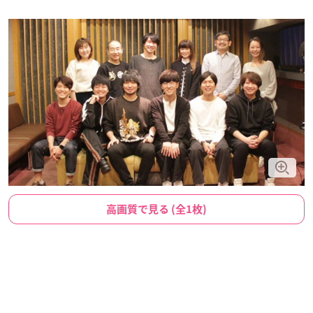
高画質で見る (全1枚)