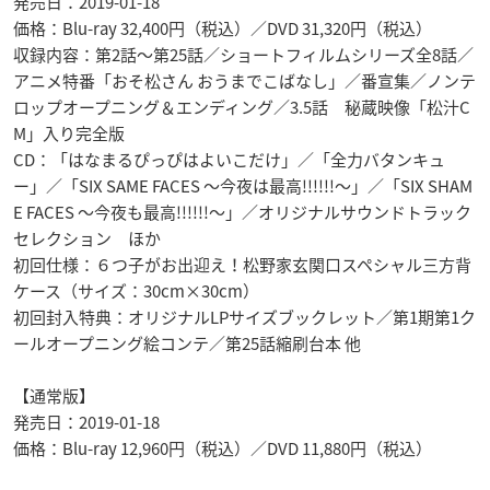
発売日：2019-01-18
価格：Blu-ray 32,400円（税込）／DVD 31,320円（税込）
収録内容：第2話～第25話／ショートフィルムシリーズ全8話／
アニメ特番「おそ松さん おうまでこばなし」／番宣集／ノンテ
ロップオープニング＆エンディング／3.5話 秘蔵映像「松汁C
M」入り完全版
CD：「はなまるぴっぴはよいこだけ」／「全力バタンキュ
ー」／「SIX SAME FACES ～今夜は最高!!!!!!～」／「SIX SHAM
E FACES ～今夜も最高!!!!!!～」／オリジナルサウンドトラック
セレクション ほか
初回仕様：６つ子がお出迎え！松野家玄関口スペシャル三方背
ケース（サイズ：30cm×30cm）
初回封入特典：オリジナルLPサイズブックレット／第1期第1ク
ールオープニング絵コンテ／第25話縮刷台本 他
【通常版】
発売日：2019-01-18
価格：Blu-ray 12,960円（税込）／DVD 11,880円（税込）