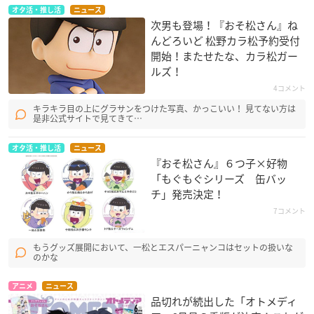
オタ活・推し活
ニュース
次男も登場！『おそ松さん』ね
んどろいど 松野カラ松予約受付
開始！またせたな、カラ松ガー
ルズ！
4コメント
キラキラ目の上にグラサンをつけた写真、かっこいい！ 見てない方は
是非公式サイトで見てきて…
オタ活・推し活
ニュース
『おそ松さん』６つ子×好物
「もぐもぐシリーズ 缶バッ
チ」発売決定！
7コメント
もうグッズ展開において、一松とエスパーニャンコはセットの扱いな
のかな
アニメ
ニュース
品切れが続出した「オトメディ