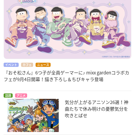
イベント
カフェ
ニュース
『おそ松さん』6つ子が全員ゲーマーに♪ mixx gardenコラボカ
フェが9月4日開幕！描き下ろし＆ちびキャラ登場
話題
アニメ
気分が上がるアニソン26選！神
曲たちで休み明けの憂鬱気分を
吹きとばせ