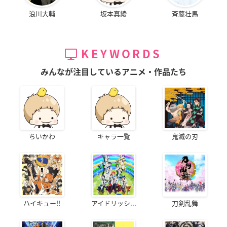
浪川大輔
坂本真綾
斉藤壮馬
KEYWORDS
みんなが注目しているアニメ・作品たち
ちいかわ
キャラ一覧
鬼滅の刃
ハイキュー!!
アイドリッシ...
刀剣乱舞