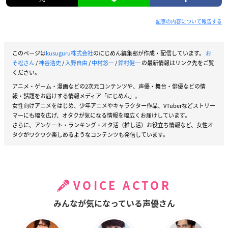
記事の内容について報告する
このページは
kusuguru株式会社
のにじめん編集部が作成・配信しています。
お
そ松さん
/
神谷浩史
/
入野自由
/
中村悠一
/
鈴村健一
の最新情報はリンク先をご覧
ください。
アニメ・ゲーム・漫画などの2次元コンテンツや、声優・舞台・俳優などの情
報・話題をお届けする情報メディア「にじめん」。
女性向けアニメをはじめ、少年アニメやキャラクター作品、VTuberなどストリー
マーにも幅を広げ、オタクが気になる情報を幅広くお届けしています。
さらに、アンケート・ランキング・オタ活（推し活）お役立ち情報など、女性オ
タクがワクワク楽しめるようなコンテンツも発信しています。
VOICE ACTOR
みんなが気になっている声優さん