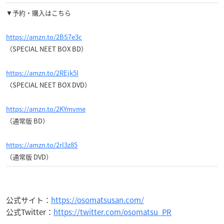
▼予約・購入はこちら
https://amzn.to/2BS7e3c
（SPECIAL NEET BOX BD）
https://amzn.to/2REjk5I
（SPECIAL NEET BOX DVD）
https://amzn.to/2KYmvme
（通常版 BD）
https://amzn.to/2rl3z85
（通常版 DVD）
公式サイト：
https://osomatsusan.com/
公式Twitter：
https://twitter.com/osomatsu_PR