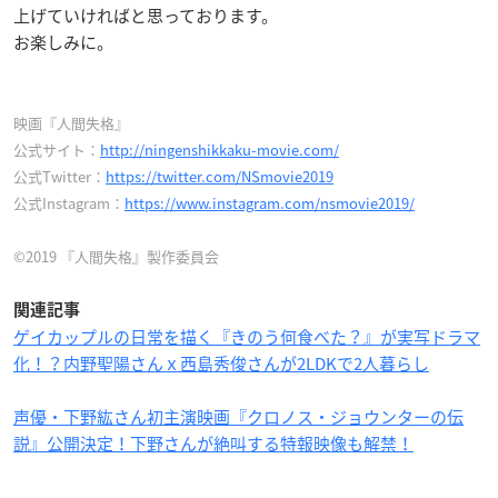
上げていければと思っております。
お楽しみに。
映画『人間失格』
公式サイト：
http://ningenshikkaku-movie.com/
公式Twitter：
https://twitter.com/NSmovie2019
公式Instagram：
https://www.instagram.com/nsmovie2019/
©2019 『人間失格』製作委員会
関連記事
ゲイカップルの日常を描く『きのう何食べた？』が実写ドラマ
化！？内野聖陽さんｘ西島秀俊さんが2LDKで2人暮らし
声優・下野紘さん初主演映画『クロノス・ジョウンターの伝
説』公開決定！下野さんが絶叫する特報映像も解禁！