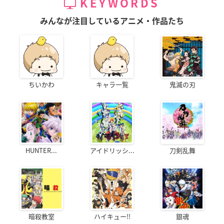
KEYWORDS
みんなが注目しているアニメ・作品たち
ちいかわ
キャラ一覧
鬼滅の刃
HUNTER...
アイドリッシ...
刀剣乱舞
暗殺教室
ハイキュー!!
銀魂