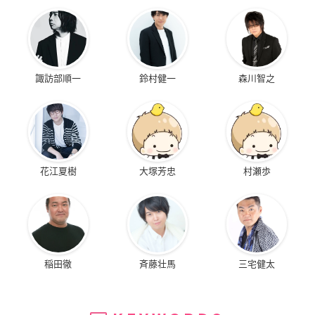
諏訪部順一
鈴村健一
森川智之
花江夏樹
大塚芳忠
村瀬歩
稲田徹
斉藤壮馬
三宅健太