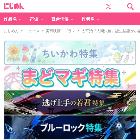
に
じ
め
ん
作品名
声優
舞台俳優
作者名
にじめん
>
ニュース
>
実写映画・ドラマ
> 太宰治『人間失格』誕生秘話が小