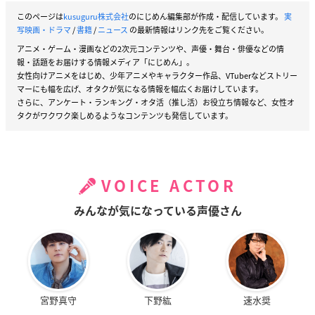
このページは
kusuguru株式会社
のにじめん編集部が作成・配信しています。
実
写映画・ドラマ
/
書籍
/
ニュース
の最新情報はリンク先をご覧ください。
アニメ・ゲーム・漫画などの2次元コンテンツや、声優・舞台・俳優などの情
報・話題をお届けする情報メディア「にじめん」。
女性向けアニメをはじめ、少年アニメやキャラクター作品、VTuberなどストリー
マーにも幅を広げ、オタクが気になる情報を幅広くお届けしています。
さらに、アンケート・ランキング・オタ活（推し活）お役立ち情報など、女性オ
タクがワクワク楽しめるようなコンテンツも発信しています。
VOICE ACTOR
みんなが気になっている声優さん
宮野真守
下野紘
速水奨