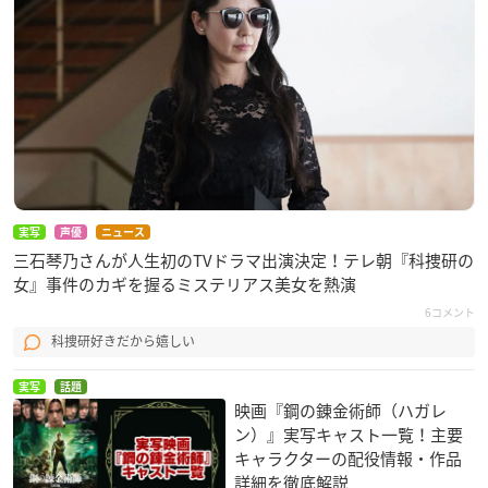
実写
声優
ニュース
三石琴乃さんが人生初のTVドラマ出演決定！テレ朝『科捜研の
女』事件のカギを握るミステリアス美女を熱演
6コメント
科捜研好きだから嬉しい
実写
話題
映画『鋼の錬金術師（ハガレ
ン）』実写キャスト一覧！主要
キャラクターの配役情報・作品
詳細を徹底解説