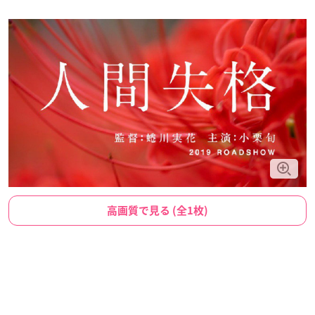
高画質で見る (全1枚)