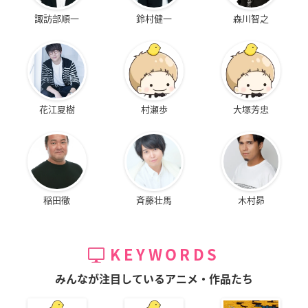
諏訪部順一
鈴村健一
森川智之
花江夏樹
村瀬歩
大塚芳忠
稲田徹
斉藤壮馬
木村昴
KEYWORDS
みんなが注目しているアニメ・作品たち