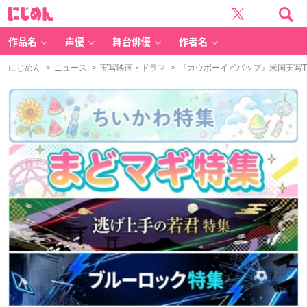
に
じ
め
ん
作品名
声優
舞台俳優
作者名
にじめん
>
ニュース
>
実写映画・ドラマ
> 『カウボーイビバップ』米国実写TV