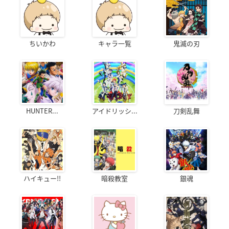
ちいかわ
キャラ一覧
鬼滅の刃
HUNTER...
アイドリッシ...
刀剣乱舞
ハイキュー!!
暗殺教室
銀魂