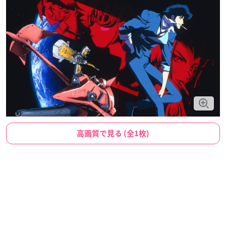
高画質で見る (全1枚)