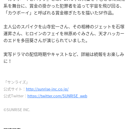
系を舞台に、賞金の掛かった犯罪者を追って宇宙を飛び回る、
「カウボーイ」と呼ばれる賞金稼ぎたちを描いたSF作品。
主人公のスパイクを山寺宏一さん、その相棒のジェットを石塚
運昇さん、ヒロインのフェイを林原めぐみさん、天才ハッカー
のエドを多田葵さんが演じられていました。
実写ドラマの配信時期やキャストなど、詳細は続報をお楽しみ
に！
「サンライズ」
公式サイト：
http://sunrise-inc.co.jp/
公式Twitter：
https://twitter.com/SUNRISE_web
©SUNRISE INC.