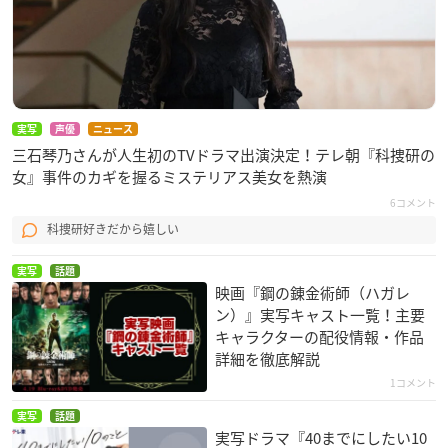
実写
声優
ニュース
三石琴乃さんが人生初のTVドラマ出演決定！テレ朝『科捜研の
女』事件のカギを握るミステリアス美女を熱演
6コメント
科捜研好きだから嬉しい
実写
話題
映画『鋼の錬金術師（ハガレ
ン）』実写キャスト一覧！主要
キャラクターの配役情報・作品
詳細を徹底解説
1コメント
実写
話題
実写ドラマ『40までにしたい10