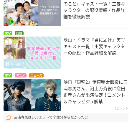
のこと』キャスト一覧！主要キ
ャラクターの配役情報・作品詳
細を徹底解説
実写
話題
映画・ドラマ『君に届け』実写
キャスト一覧！主要キャラクタ
ーの配役・作品詳細を解説
実写
アニメ
ニュース
映画『銀魂2』伊東鴨太郎役に三
浦春馬さん、河上万斉役に窪田
正孝さんが出演決定！コメント
＆キャラビジュ解禁
6コメント
三浦春馬はシルエットで全然分からなかった🤔