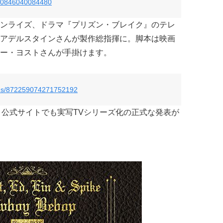
2090846040084480
ンライズ、ドラマ『プリズン・ブレイク』のテレ
アデルスタインさんが製作総指揮に。脚本は映画
ー・ヨストさんが手掛けます。
atus/872259074271752192
アニメ公式サイトでも実写TVシリーズ化の正式な発表が