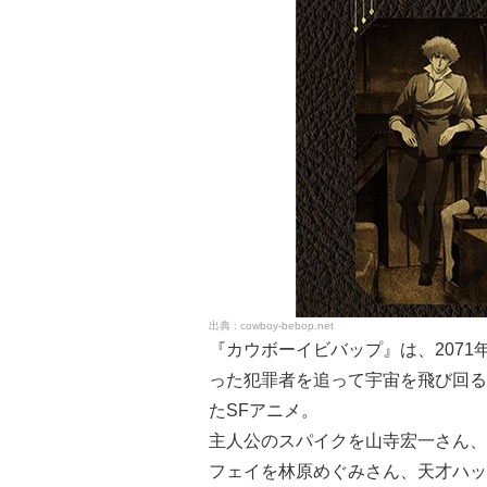
cowboy-bebop.net
『カウボーイビバップ』は、207
った犯罪者を追って宇宙を飛び回る
たSFアニメ。
主人公のスパイクを山寺宏一さん、
フェイを林原めぐみさん、天才ハッ