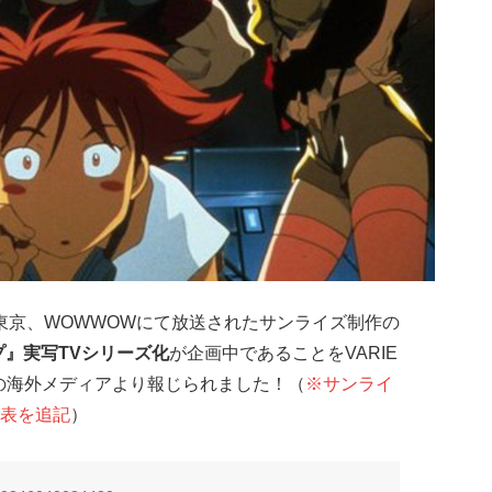
レビ東京、WOWWOWにて放送されたサンライズ制作の
プ』実写TVシリーズ化
が企画中であることをVARIE
dなど多数の海外メディアより報じられました！（
※サンライ
表を追記
）