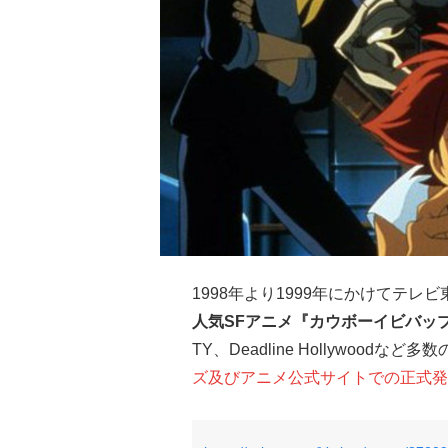
1998年より1999年にかけてテ
人気SFアニメ『カウボーイビバッ
TY、Deadline Hollywoo
ズ及びアニメ公式サイトでの正式発