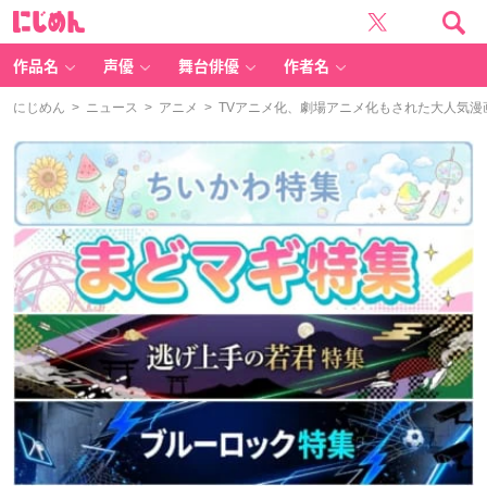
に
じ
め
ん
作品名
声優
舞台俳優
作者名
にじめん
>
ニュース
>
アニメ
> TVアニメ化、劇場アニメ化もされた大人気