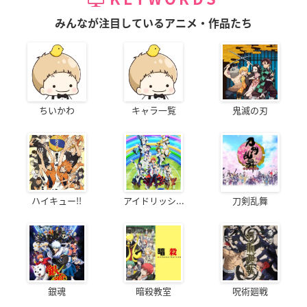
みんなが注目しているアニメ・作品たち
ちいかわ
キャラ一覧
鬼滅の刃
ハイキュー!!
アイドリッシ...
刀剣乱舞
銀魂
暗殺教室
呪術廻戦