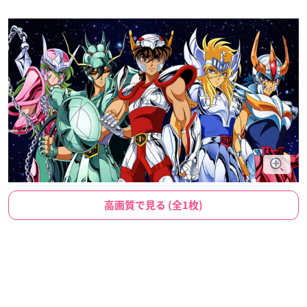
高画質で見る (全1枚)