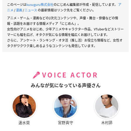
このページは
kusuguru株式会社
のにじめん編集部が作成・配信しています。
ア
ニメ
/
漫画
/
ニュース
の最新情報はリンク先をご覧ください。
アニメ・ゲーム・漫画などの2次元コンテンツや、声優・舞台・俳優などの情
報・話題をお届けする情報メディア「にじめん」。
女性向けアニメをはじめ、少年アニメやキャラクター作品、VTuberなどストリー
マーにも幅を広げ、オタクが気になる情報を幅広くお届けしています。
さらに、アンケート・ランキング・オタ活（推し活）お役立ち情報など、女性オ
タクがワクワク楽しめるようなコンテンツも発信しています。
VOICE ACTOR
みんなが気になっている声優さん
速水奨
宮野真守
木村昴