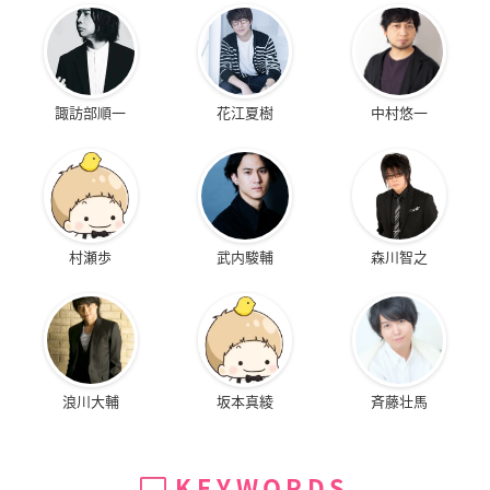
諏訪部順一
花江夏樹
中村悠一
村瀬歩
武内駿輔
森川智之
浪川大輔
坂本真綾
斉藤壮馬
KEYWORDS