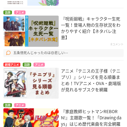
話題
アニメ
『呪術廻戦』キャラクター生死
一覧！登場人物の生存状況をわ
かりやすく紹介【ネタバレ注
意】
8コメント
五条悟死んじゃったのは😞悲しい⋯
劇場アニメ
話題
アニメ
アニメ『テニスの王子様（テニ
プリ）』シリーズを見る順番ま
とめ！TVアニメ・OVA・劇場版
が見れるサブスクを網羅
話題
アニメ
『家庭教師ヒットマンREBOR
N!』主題歌一覧！「Drawing da
ys」はじめ歴代楽曲を完全網羅