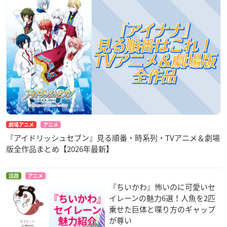
劇場アニメ
アニメ
『アイドリッシュセブン』見る順番・時系列・TVアニメ＆劇場
版全作品まとめ【2026年最新】
話題
アニメ
『ちいかわ』怖いのに可愛いセ
イレーンの魅力6選！人魚を2匹
乗せた巨体と喋り方のギャップ
が尊い