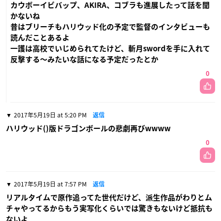
カウボーイビバップ、AKIRA、コブラも進展したって話を聞
かないね
昔はブリーチもハリウッド化の予定で監督のインタビューも
読んだことあるよ
一護は高校でいじめられてたけど、斬月swordを手に入れて
反撃する〜みたいな話になる予定だったとか
0
2017年5月19日 at 5:20 PM
返信
ハリウッド()版ドラゴンボールの悲劇再びwwww
0
2017年5月19日 at 7:57 PM
返信
リアルタイムで原作追ってた世代だけど、派生作品がわりとム
チャやってるからもう実写化くらいでは驚きもないけど抵抗も
ないよ