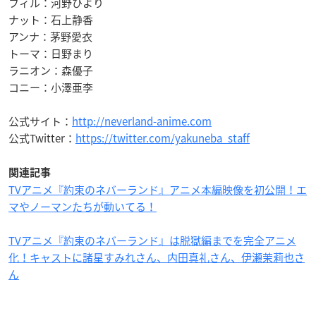
フィル：河野ひより
ナット：石上静香
アンナ：茅野愛衣
トーマ：日野まり
ラニオン：森優子
コニー：小澤亜李
公式サイト：
http://neverland-anime.com
公式Twitter：
https://twitter.com/yakuneba_staff
関連記事
TVアニメ『約束のネバーランド』アニメ本編映像を初公開！エ
マやノーマンたちが動いてる！
TVアニメ『約束のネバーランド』は脱獄編までを完全アニメ
化！キャストに諸星すみれさん、内田真礼さん、伊瀬茉莉也さ
ん