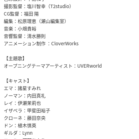
撮影監督：塩川智幸（T2studio）
CG監督：福田 陽
編集：松原理恵（瀬山編集室）
音楽：小畑貴裕
音響監督：清水勝則
アニメーション制作 ：CloverWorks
【主題歌】
オープニングテーマアーティスト：UVERworld
【キャスト】
エマ：諸星すみれ
ノーマン：内田真礼
レイ：伊瀬茉莉也
イザベラ：甲斐田裕子
クローネ：藤田奈央
ドン：植木慎英
ギルダ：Lynn