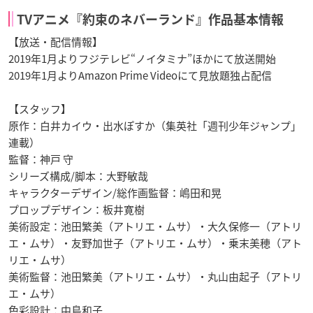
TVアニメ『約束のネバーランド』作品基本情報
【放送・配信情報】
2019年1月よりフジテレビ“ノイタミナ”ほかにて放送開始
2019年1月よりAmazon Prime Videoにて見放題独占配信
【スタッフ】
原作：白井カイウ・出水ぽすか（集英社「週刊少年ジャンプ」
連載）
監督：神戸 守
シリーズ構成/脚本：大野敏哉
キャラクターデザイン/総作画監督：嶋田和晃
プロップデザイン：板井寛樹
美術設定：池田繁美（アトリエ・ムサ）・大久保修一（アトリ
エ・ムサ）・友野加世子（アトリエ・ムサ）・乗末美穂（アト
リエ・ムサ）
美術監督：池田繁美（アトリエ・ムサ）・丸山由起子（アトリ
エ・ムサ）
色彩設計：中島和子