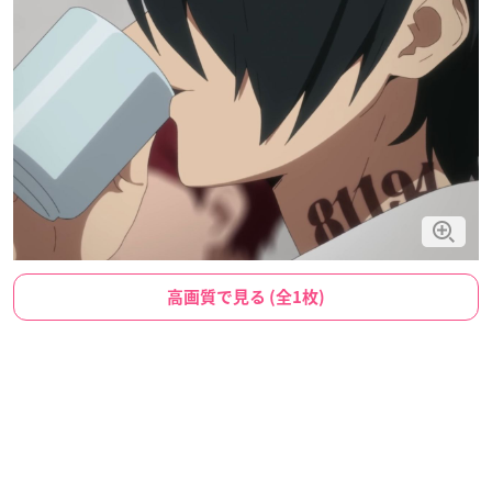
高画質で見る (全1枚)