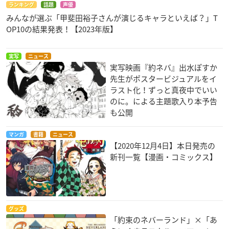
ランキング
話題
声優
みんなが選ぶ「甲斐田裕子さんが演じるキャラといえば？」T
OP10の結果発表！【2023年版】
実写
ニュース
実写映画『約ネバ』出水ぽすか
先生がポスタービジュアルをイ
ラスト化！ずっと真夜中でいい
のに。による主題歌入り本予告
も公開
マンガ
書籍
ニュース
【2020年12月4日】本日発売の
新刊一覧【漫画・コミックス】
グッズ
「約束のネバーランド」×「あ