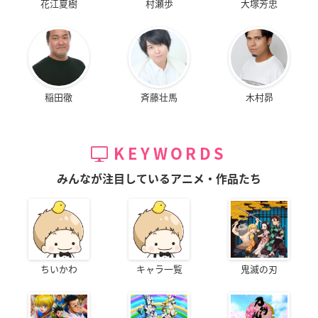
花江夏樹
村瀬歩
大塚芳忠
稲田徹
斉藤壮馬
木村昴
KEYWORDS
みんなが注目しているアニメ・作品たち
ちいかわ
キャラ一覧
鬼滅の刃