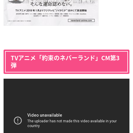
TVアニメ「約束のネバーランド」CM第3
弾