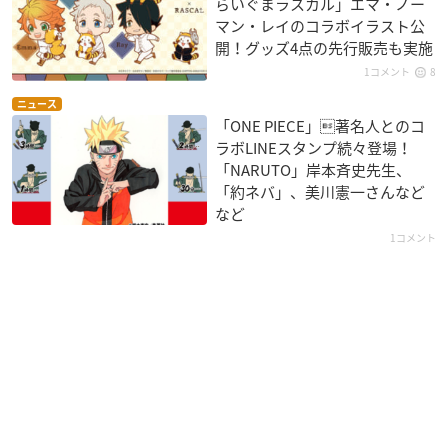
らいぐまラスカル」エマ・ノー
マン・レイのコラボイラスト公
開！グッズ4点の先行販売も実施
1コメント
8
ニュース
「ONE PIECE」著名人とのコ
ラボLINEスタンプ続々登場！
「NARUTO」岸本斉史先生、
「約ネバ」、美川憲一さんなど
など
1コメント