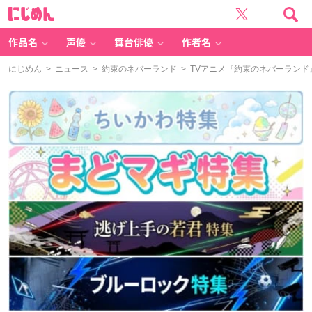
に
じ
め
ん
作品名
声優
舞台俳優
作者名
にじめん
>
ニュース
>
約束のネバーランド
> TVアニメ『約束のネバーラン