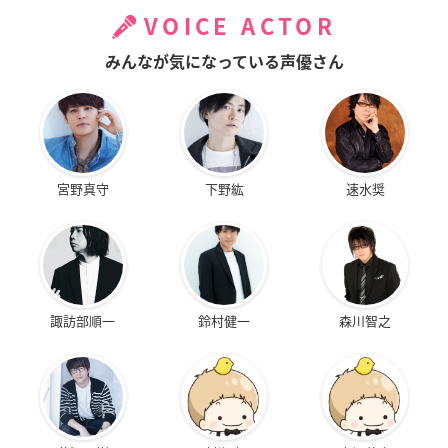
VOICE ACTOR
みんなが気になっている声優さん
宮野真守
下野紘
速水奨
諏訪部順一
鈴村健一
森川智之