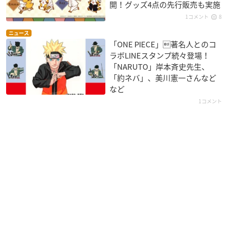
開！グッズ4点の先行販売も実施
1コメント
8
ニュース
「ONE PIECE」著名人とのコ
ラボLINEスタンプ続々登場！
「NARUTO」岸本斉史先生、
「約ネバ」、美川憲一さんなど
など
1コメント