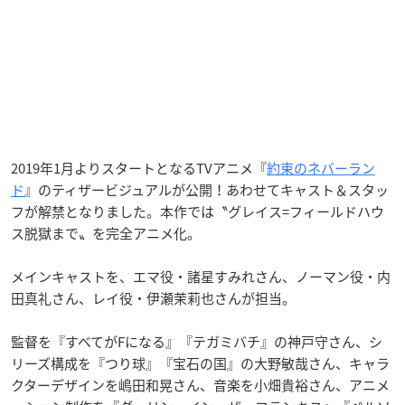
2019年1月よりスタートとなるTVアニメ『
約束のネバーラン
ド
』のティザービジュアルが公開！あわせてキャスト＆スタッ
フが解禁となりました。本作では〝グレイス=フィールドハウ
ス脱獄まで〟を完全アニメ化。
メインキャストを、エマ役・諸星すみれさん、ノーマン役・内
田真礼さん、レイ役・伊瀬茉莉也さんが担当。
監督を『すべてがFになる』『テガミバチ』の神戸守さん、シ
リーズ構成を『つり球』『宝石の国』の大野敏哉さん、キャラ
クターデザインを嶋田和晃さん、音楽を小畑貴裕さん、アニメ