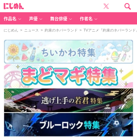
に
じ
め
ん
作品名
声優
舞台俳優
作者名
にじめん
>
ニュース
>
約束のネバーランド
> TVアニメ『約束のネバーラン