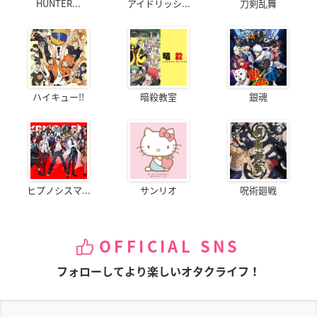
HUNTER...
アイドリッシ...
刀剣乱舞
ハイキュー!!
暗殺教室
銀魂
ヒプノシスマ...
サンリオ
呪術廻戦
OFFICIAL SNS
フォローしてより楽しいオタクライフ！