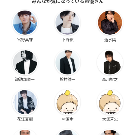
みんなが気になっている声優さん
宮野真守
下野紘
速水奨
諏訪部順一
鈴村健一
森川智之
花江夏樹
村瀬歩
大塚芳忠