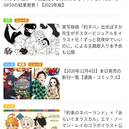
OP10の結果発表！【2023年版】
実写
ニュース
実写映画『約ネバ』出水ぽすか
先生がポスタービジュアルをイ
ラスト化！ずっと真夜中でいい
のに。による主題歌入り本予告
も公開
マンガ
書籍
ニュース
【2020年12月4日】本日発売の
新刊一覧【漫画・コミックス】
グッズ
「約束のネバーランド」×「あ
らいぐまラスカル」エマ・ノー
マン・レイのコラボイラスト公