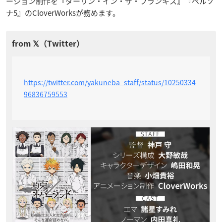
ーション制作を『ダーリン・イン・ザ・フランキス』『ペルソ
ナ5』のCloverWorksが務めます。
https://twitter.com/yakuneba_staff/status/10250334
96836759553