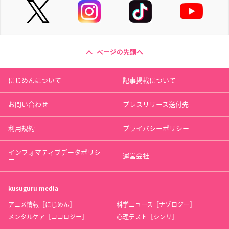
ページの先頭へ
にじめんについて
記事掲載について
お問い合わせ
プレスリリース送付先
利用規約
プライバシーポリシー
インフォマティブデータポリシ
運営会社
ー
kusuguru
media
アニメ情報［にじめん］
科学ニュース［ナゾロジー］
メンタルケア［ココロジー］
心理テスト［シンリ］