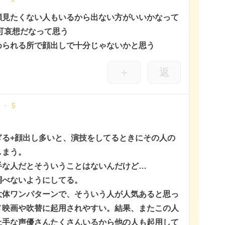
顔見たくない人もいるから出ない方がいいかなって
可哀想だなって思う
められる所で顔出しで十分じゃないかと思う
＋
返
5
。
ぎる+顔出し多いと、演技をしてるときにその人の
しまう。
手な人だとそういうことはないんだけど…
調べないようにしてる。
大体ワンパターンで、そういう人が人気あると思っ
メ映画や吹替に起用されやすい。結果、またこの人
上手な声優さんたくさんいるから他の人も起用して