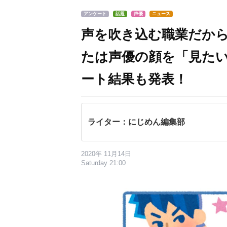
アンケート
話題
声優
ニュース
声を吹き込む職業だか
たは声優の顔を「見た
ート結果も発表！
ライター：にじめん編集部
2020年 11月14日
Saturday 21:00