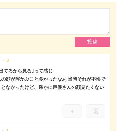
0
｢出てるから見る｣って感じ
の顔が浮かぶこと多かったなあ 当時それが不快で
ことなかったけど、確かに声優さんの顔見たくない
＋
返
1