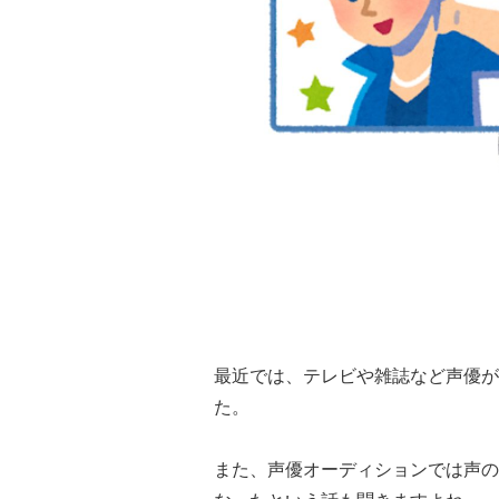
最近では、テレビや雑誌など声優が
た。
また、声優オーディションでは声の