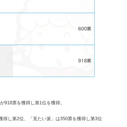
が918票を獲得し第1位を獲得。
獲得し第2位、「見たい派」は350票を獲得し第3位