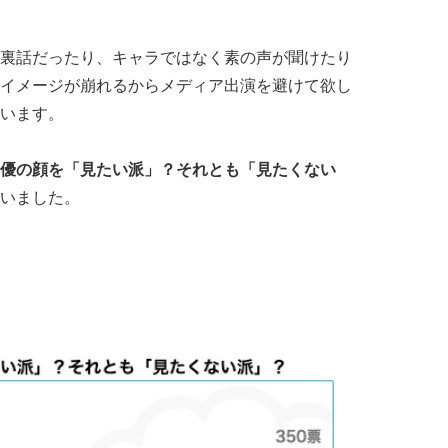
裏話だったり、キャラではなく素の声が聞けたり
イメージが崩れるからメディア出演を避けて欲し
います。
優の顔を「見たい派」？それとも「見たくない
いました。