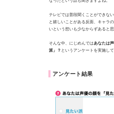
なったという話も聞きますよね。
テレビでは普段聞くことができない
と嬉しいことがある反面、キャラの
いという想いも少なからずあると思
そんな中、にじめんでは
あなたは声
派」？
というアンケートを実施して
アンケート結果