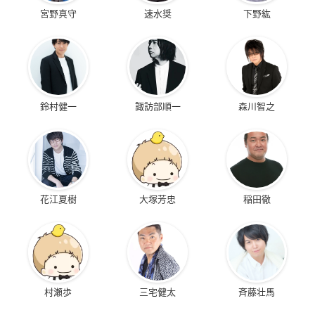
宮野真守
速水奨
下野紘
鈴村健一
諏訪部順一
森川智之
花江夏樹
大塚芳忠
稲田徹
村瀬歩
三宅健太
斉藤壮馬