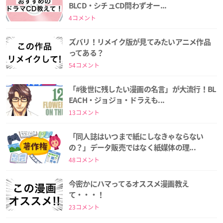
BLCD・シチュCD問わずオー...
4コメント
ズバリ！リメイク版が見てみたいアニメ作品
ってある？
54コメント
「#後世に残したい漫画の名言」が大流行！BL
EACH・ジョジョ・ドラえも...
13コメント
「同人誌はいつまで紙にしなきゃならない
の？」データ販売ではなく紙媒体の理...
48コメント
今密かにハマってるオススメ漫画教え
て・・・！
23コメント