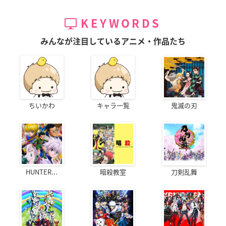
KEYWORDS
みんなが注目しているアニメ・作品たち
ちいかわ
キャラ一覧
鬼滅の刃
HUNTER...
暗殺教室
刀剣乱舞