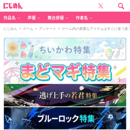
に
じ
め
ん
作品名
声優
舞台俳優
作者名
にじめん
>
ゲーム
>
アンケート
> ゲーム内の貴重なアイテムはすぐに使う派