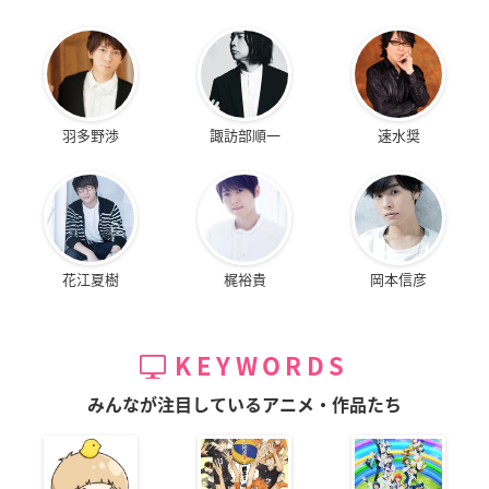
羽多野渉
諏訪部順一
速水奨
花江夏樹
梶裕貴
岡本信彦
KEYWORDS
みんなが注目しているアニメ・作品たち