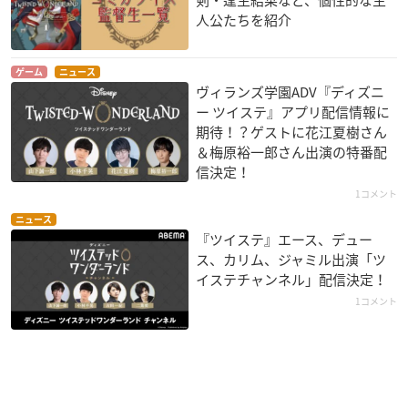
剣・逢生結菜など、個性的な主
人公たちを紹介
ゲーム
ニュース
ヴィランズ学園ADV『ディズニ
ー ツイステ』アプリ配信情報に
期待！？ゲストに花江夏樹さん
＆梅原裕一郎さん出演の特番配
信決定！
1コメント
ニュース
『ツイステ』エース、デュー
ス、カリム、ジャミル出演「ツ
イステチャンネル」配信決定！
1コメント