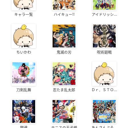
キャラ一覧
ハイキュー!!
アイドリッシ...
ちいかわ
鬼滅の刃
呪術廻戦
刀剣乱舞
忍たま乱太郎
Ｄｒ．ＳＴＯ...
銀魂
テニスの王子様
あんさんぶる...