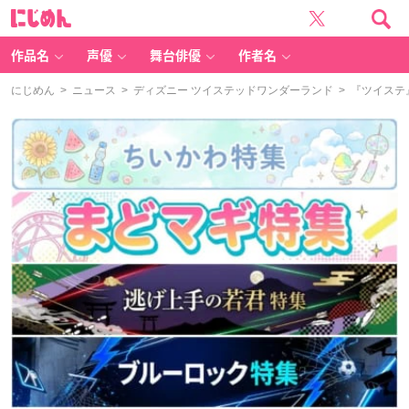
に
じ
め
ん
作品名
声優
舞台俳優
作者名
にじめん
>
ニュース
>
ディズニー ツイステッドワンダーランド
> 『ツイステ