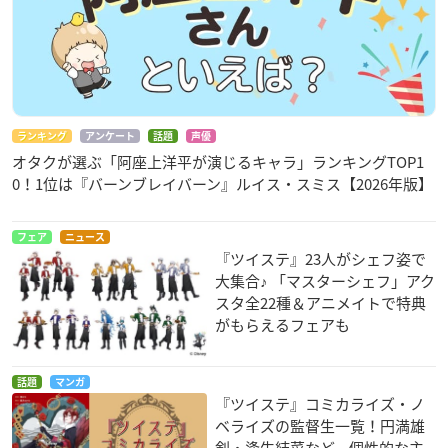
ランキング
アンケート
話題
声優
オタクが選ぶ「阿座上洋平が演じるキャラ」ランキングTOP1
0！1位は『バーンブレイバーン』ルイス・スミス【2026年版】
フェア
ニュース
『ツイステ』23人がシェフ姿で
大集合♪ 「マスターシェフ」アク
スタ全22種＆アニメイトで特典
がもらえるフェアも
話題
マンガ
『ツイステ』コミカライズ・ノ
ベライズの監督生一覧！円満雄