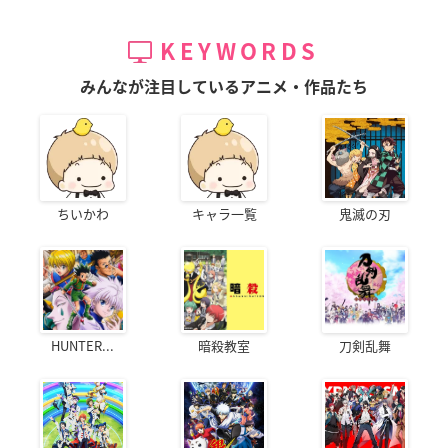
KEYWORDS
みんなが注目しているアニメ・作品たち
ちいかわ
キャラ一覧
鬼滅の刃
HUNTER...
暗殺教室
刀剣乱舞