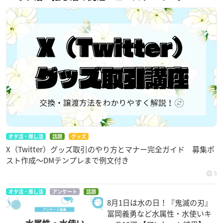
オタ活・推し活
話題
グッズ
X（Twitter）グッズ取引のやり方とマナー完全ガイド 募集ポ
スト作成〜DMテンプレまで例文付き
5
オタ活・推し活
アンケート
話題
8月1日は水の日！『鬼滅の刃』
冨岡義勇など水属性・水使いキ