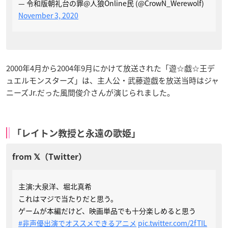
— 令和版朝礼台の罪@人狼Online民 (@CrowN_Werewolf)
November 3, 2020
2000年4月から2004年9月にかけて放送された「遊☆戯☆王デ
ュエルモンスターズ」は、主人公・武藤遊戯を放送当時はジャ
ニーズJr.だった風間俊介さんが演じられました。
「レイトン教授と永遠の歌姫」
主演:大泉洋、堀北真希
これはマジで当たりだと思う。
ゲームが本編だけど、映画単品でも十分楽しめると思う
#非声優出演でオススメできるアニメ
pic.twitter.com/2fTIL