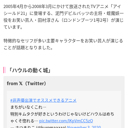
2005年4月から2008年3月にかけて放送されたTVアニメ「アイ
シールド21」に登場する、泥門デビルバッツの主将・蛭魔妖一
役をお笑い芸人・田村淳さん（ロンドンブーツ1号2号）が演じ
ています。
特徴的なセリフが多い主要キャラクターをお笑い芸人が演じる
ことが話題となりました。
「ハウルの動く城」
#非声優出演でオススメできるアニメ
まちがいなくこれ…
特別キムタクが好きというわけじゃないけどハウルはめち
ゃくそ惚れる…
pic.twitter.com/lKpVmCC5zO
— さつまりこ (@kuromaaaaa)
November 3, 2020