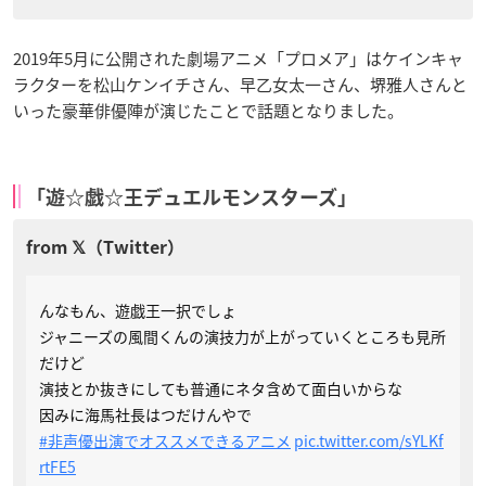
2019年5月に公開された劇場アニメ「プロメア」はケインキャ
ラクターを松山ケンイチさん、早乙女太一さん、堺雅人さんと
いった豪華俳優陣が演じたことで話題となりました。
「遊☆戯☆王デュエルモンスターズ」
んなもん、遊戯王一択でしょ
ジャニーズの風間くんの演技力が上がっていくところも見所
だけど
演技とか抜きにしても普通にネタ含めて面白いからな
因みに海馬社長はつだけんやで
#非声優出演でオススメできるアニメ
pic.twitter.com/sYLKf
rtFE5