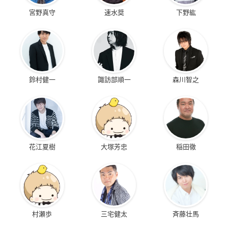
宮野真守
速水奨
下野紘
鈴村健一
諏訪部順一
森川智之
花江夏樹
大塚芳忠
稲田徹
村瀬歩
三宅健太
斉藤壮馬