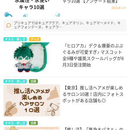
ャラ10選 【アンケート結果】
15コメント
プリキュアではキュアアクア、キュアマリン、キュアマーメイド、キ
ュアフォンテーヌ、キュアラ…
オタ活・推し活
グッズ
『ヒロアカ』デク＆爆豪のぷぷ
ぐるみが可愛すぎ♪ マスコット
全9種や雄英スクールバッグが8
月3日受注開始
オタ活・推し活
話題
【東京】推し活ヘアメが楽しめ
るサロン10選！店内にフォトス
ポットがある店舗も◎
オタ活・推し活
話題
【推し活】「等身大パネル」の