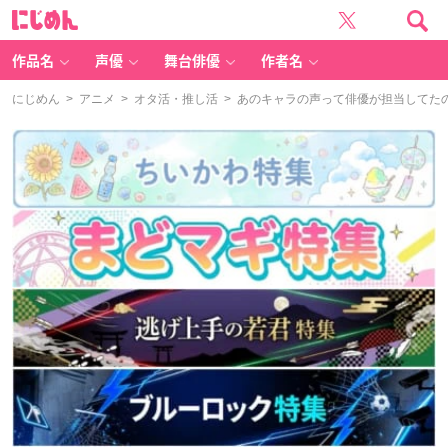
に
じ
め
ん
作品名
声優
舞台俳優
作者名
にじめん
>
アニメ
>
オタ活・推し活
> あのキャラの声って俳優が担当してたの