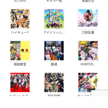
ちいかわ
キャラ一覧
鬼滅の刃
ハイキュー!!
アイドリッシ...
刀剣乱舞
暗殺教室
銀魂
HUNTER...
ヒプノシスマ...
呪術廻戦
テニスの王子様