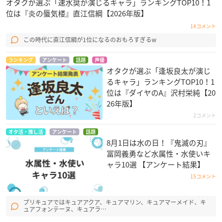
オタクが選ぶ「速水奨が演じるキャラ」ランキングTOP10！1
位は『炎の蜃気楼』直江信綱【2026年版】
14コメント
この時代に直江信綱が1位になるのおもろすぎるw
ランキング
アンケート
話題
声優
オタクが選ぶ「逢坂良太が演じ
るキャラ」ランキングTOP10！1
位は『ダイヤのA』沢村栄純【20
26年版】
2コメント
オタ活・推し活
アンケート
話題
8月1日は水の日！『鬼滅の刃』
冨岡義勇など水属性・水使いキ
ャラ10選 【アンケート結果】
15コメント
プリキュアではキュアアクア、キュアマリン、キュアマーメイド、キ
ュアフォンテーヌ、キュアラ…