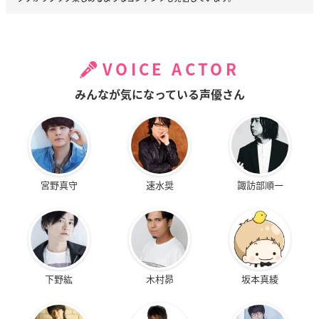
VOICE ACTOR
みんなが気になっている声優さん
宮野真守
速水奨
諏訪部順一
下野紘
木村昴
坂本真綾