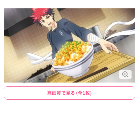
高画質で見る (全1枚)