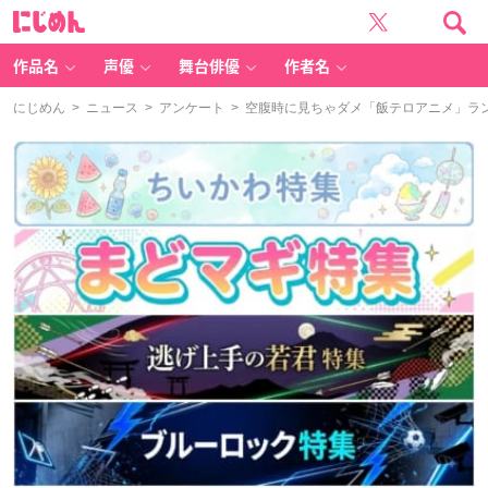
に
じ
め
ん
作品名
声優
舞台俳優
作者名
にじめん
>
ニュース
>
アンケート
> 空腹時に見ちゃダメ「飯テロアニメ」ラ