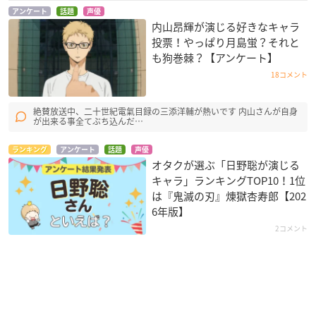
アンケート
話題
声優
内山昂輝が演じる好きなキャラ
投票！やっぱり月島蛍？それと
も狗巻棘？【アンケート】
18コメント
絶賛放送中、二十世紀電氣目録の三添洋輔が熱いです 内山さんが自身
が出来る事全てぶち込んだ…
ランキング
アンケート
話題
声優
オタクが選ぶ「日野聡が演じる
キャラ」ランキングTOP10！1位
は『鬼滅の刃』煉󠄁獄杏寿郎【202
6年版】
2コメント