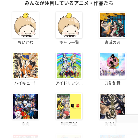
みんなが注目しているアニメ・作品たち
ちいかわ
キャラ一覧
鬼滅の刃
ハイキュー!!
アイドリッシ...
刀剣乱舞
銀魂
暗殺教室
呪術廻戦