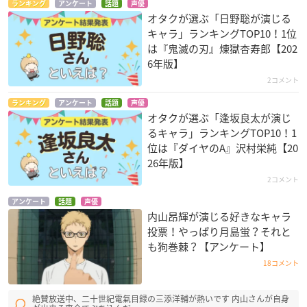
ランキング
アンケート
話題
声優
オタクが選ぶ「日野聡が演じる
キャラ」ランキングTOP10！1位
は『鬼滅の刃』煉󠄁獄杏寿郎【202
6年版】
2コメント
ランキング
アンケート
話題
声優
オタクが選ぶ「逢坂良太が演じ
るキャラ」ランキングTOP10！1
位は『ダイヤのA』沢村栄純【20
26年版】
2コメント
アンケート
話題
声優
内山昂輝が演じる好きなキャラ
投票！やっぱり月島蛍？それと
も狗巻棘？【アンケート】
18コメント
絶賛放送中、二十世紀電氣目録の三添洋輔が熱いです 内山さんが自身