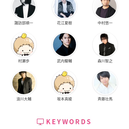
諏訪部順一
花江夏樹
中村悠一
村瀬歩
武内駿輔
森川智之
浪川大輔
坂本真綾
斉藤壮馬
KEYWORDS