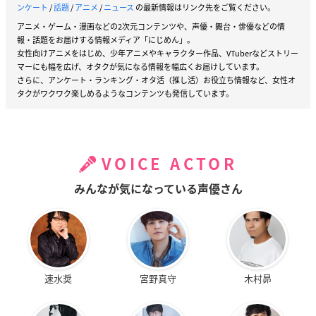
ンケート
/
話題
/
アニメ
/
ニュース
の最新情報はリンク先をご覧ください。
アニメ・ゲーム・漫画などの2次元コンテンツや、声優・舞台・俳優などの情
報・話題をお届けする情報メディア「にじめん」。
女性向けアニメをはじめ、少年アニメやキャラクター作品、VTuberなどストリー
マーにも幅を広げ、オタクが気になる情報を幅広くお届けしています。
さらに、アンケート・ランキング・オタ活（推し活）お役立ち情報など、女性オ
タクがワクワク楽しめるようなコンテンツも発信しています。
VOICE ACTOR
みんなが気になっている声優さん
速水奨
宮野真守
木村昴