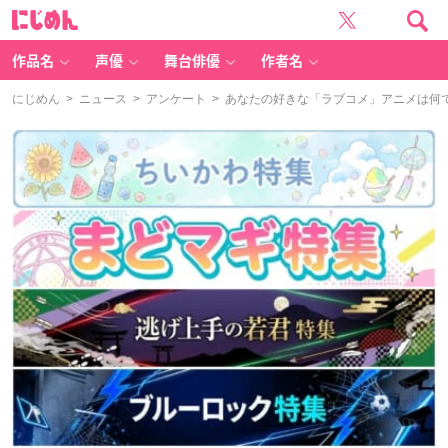
に
じ
め
ん
作品名
声優
舞台俳優
作者名
にじめん
>
ニュース
>
アンケート
> あなたの好きな「ラブコメ」アニメは何