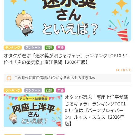
ランキング
アンケート
話題
声優
オタクが選ぶ「速水奨が演じるキャラ」ランキングTOP10！1
位は『炎の蜃気楼』直江信綱【2026年版】
14コメント
この時代に直江信綱が1位になるのおもろすぎるw
ランキング
アンケート
話題
声優
オタクが選ぶ「阿座上洋平が演
じるキャラ」ランキングTOP1
0！1位は『バーンブレイバー
ン』ルイス・スミス【2026年
版】