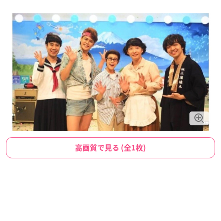
高画質で見る (全1枚)