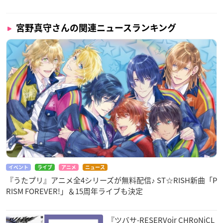
宮野真守さんの関連ニュースランキング
イベント
ライブ
アニメ
ニュース
『うたプリ』アニメ全4シリーズが無料配信♪ ST☆RISH新曲「P
RISM FOREVER!」＆15周年ライブも決定
『ツバサ-RESERVoir CHRoNiCL