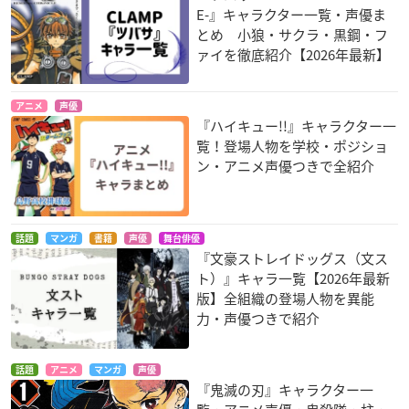
E-』キャラクター一覧・声優ま
とめ 小狼・サクラ・黒鋼・フ
ァイを徹底紹介【2026年最新】
アニメ
声優
『ハイキュー!!』キャラクター一
覧！登場人物を学校・ポジショ
ン・アニメ声優つきで全紹介
話題
マンガ
書籍
声優
舞台俳優
『文豪ストレイドッグス（文ス
ト）』キャラ一覧【2026年最新
版】全組織の登場人物を異能
力・声優つきで紹介
話題
アニメ
マンガ
声優
『鬼滅の刃』キャラクター一