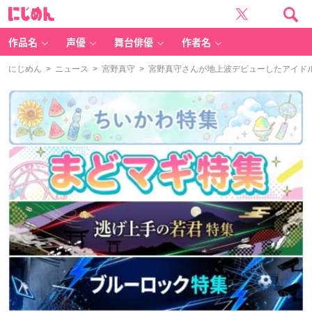
に
じ
め
ん
作品名
声優
舞台俳優
作者名
にじめん
>
ニュース
>
宮野真守
> 宮野真守さんが地上波デビューしたアイド