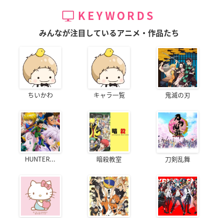
KEYWORDS
みんなが注目しているアニメ・作品たち
ちいかわ
キャラ一覧
鬼滅の刃
HUNTER...
暗殺教室
刀剣乱舞