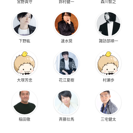
宮野真守
鈴村健一
森川智之
下野紘
速水奨
諏訪部順一
大塚芳忠
花江夏樹
村瀬歩
稲田徹
斉藤壮馬
三宅健太