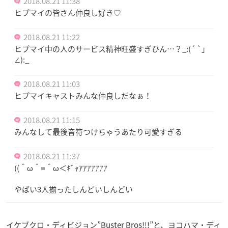
2018.08.21 11:38
ヒプマイの皆さん仲良し好き♡
2018.08.21 11:22
ヒプマイ中の人のサービス精神旺盛すぎひん…？_:(´ `」
∠):_
2018.08.21 11:03
ヒプマイキャストみんな仲良しだなぁ！
2018.08.21 11:15
みんなして最後音符つけちゃうあたり可愛すぎる
2018.08.21 11:37
((＾ω＾≡＾ω＜ｷﾞｬｱｱｱｱｱｱｱ
やばい3人揃ったしんどいしんどい
イケブクロ・ディビジョン”Buster Bros!!!”と、ヨコハマ・ディ