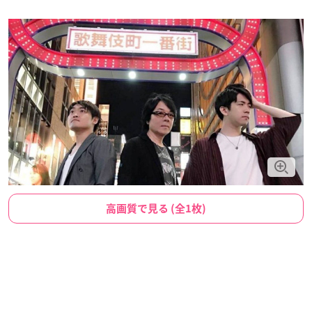
高画質で見る (全1枚)