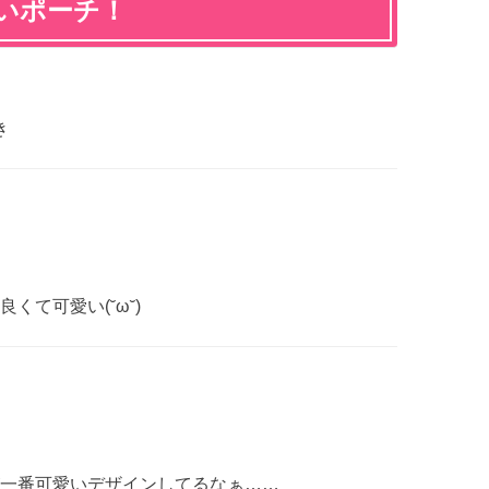
いポーチ！
き
くて可愛い(˘ω˘)
一番可愛いデザインしてるなぁ……