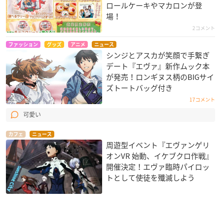
ロールケーキやマカロンが登
場！
2コメント
ファッション
グッズ
アニメ
ニュース
シンジとアスカが笑顔で手繋ぎ
デート『エヴァ』新作ムック本
が発売！ロンギヌス柄のBIGサイ
ズトートバッグ付き
17コメント
可愛い
カフェ
ニュース
周遊型イベント『エヴァンゲリ
オンVR 始動、イケブクロ作戦』
開催決定！エヴァ臨時パイロッ
トとして使徒を殲滅しよう