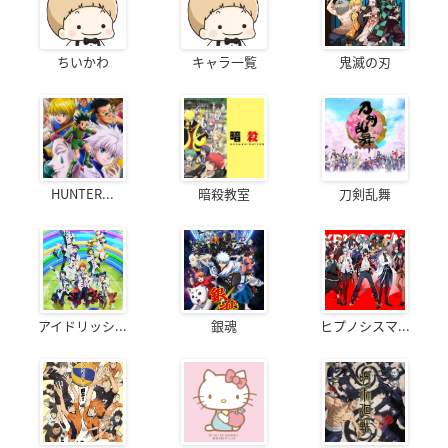
ちいかわ
キャラ一覧
鬼滅の刃
HUNTER...
暗殺教室
刀剣乱舞
アイドリッシ...
銀魂
ヒプノシスマ...