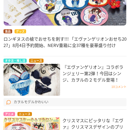
食品
グッズ
ロンギヌスの槍でおせちを刺す!!! 「エヴァンゲリオンおせち20
27」8月4日予約開始、NERV重箱に全37種を豪華盛り付け
オタ活・推し活
ニュース
『エヴァンゲリオン』コラボラ
ンジェリー第2弾！今回はシン
ジ、カヲルの２モデル登場！
10コメント
カヲルモデルかわいい
アニメ
ニュース
クリスマスにピッタリな『エヴ
ァ』クリスマスデザインのプリ