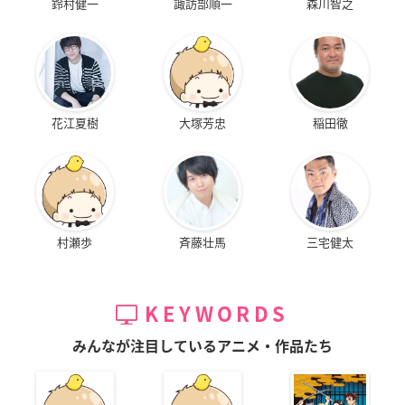
鈴村健一
諏訪部順一
森川智之
花江夏樹
大塚芳忠
稲田徹
村瀬歩
斉藤壮馬
三宅健太
KEYWORDS
みんなが注目しているアニメ・作品たち