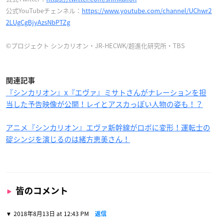
公式YouTubeチェンネル：
https://www.youtube.com/channel/UChwr2
2LUgCgBjyAzsNbPTZg
©プロジェクト シンカリオン・JR-HECWK/超進化研究所・TBS
関連記事
『シンカリオン』x『エヴァ』ミサトさんがナレーションを担
当した予告映像が公開！レイとアスカっぽい人物の姿も！？
アニメ『シンカリオン』エヴァ新幹線がロボに変形！運転士の
碇シンジを演じるのは緒方恵美さん！
皆のコメント
2018年8月13日 at 12:43 PM
返信