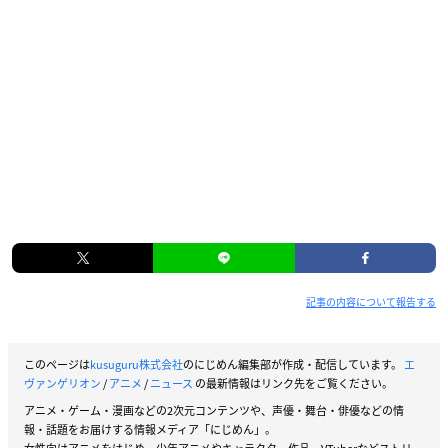
記事の内容について報告する
このページは
kusuguru株式会社
のにじめん編集部が作成・配信しています。
エ
ヴァンゲリオン
/
アニメ
/
ニュース
の最新情報はリンク先をご覧ください。
アニメ・ゲーム・漫画などの2次元コンテンツや、声優・舞台・俳優などの情
報・話題をお届けする情報メディア「にじめん」。