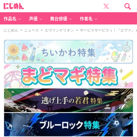
に
じ
め
ん
作品名
声優
舞台俳優
作者名
にじめん
>
ニュース
>
エヴァンゲリオン
> サービスサービスぅ！『エヴァ』