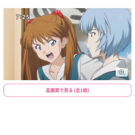
高画質で見る (全1枚)