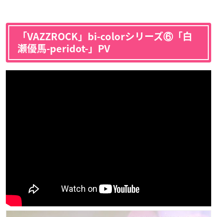
「VAZZROCK」bi-colorシリーズ⑥「白
瀬優馬-peridot-」PV