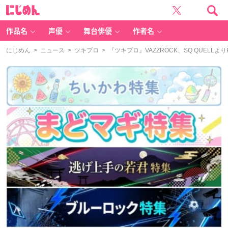
に
じ
め
ん
作品名
声優
舞台俳優
作者名
にじめん
>
ニュース
>
ツキプロ
> 『ツキプロ』VAZZROCK、SQ QUEL