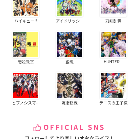
ハイキュー!!
アイドリッシ...
刀剣乱舞
暗殺教室
銀魂
HUNTER...
ヒプノシスマ...
呪術廻戦
テニスの王子様
OFFICIAL SNS
フォローしてより楽しいオタクライフ！