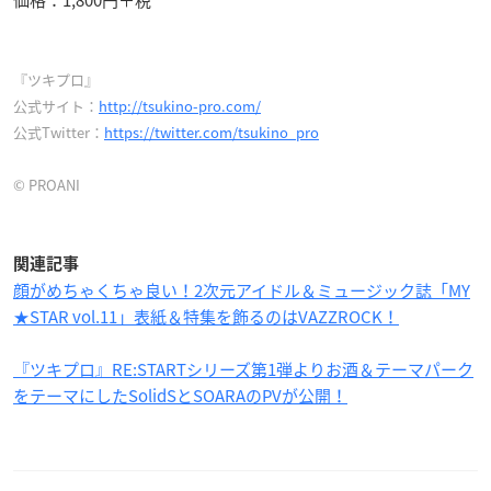
『ツキプロ』
公式サイト：
http://tsukino-pro.com/
公式Twitter：
https://twitter.com/tsukino_pro
© PROANI
関連記事
顔がめちゃくちゃ良い！2次元アイドル＆ミュージック誌「MY
★STAR vol.11」表紙＆特集を飾るのはVAZZROCK！
『ツキプロ』RE:STARTシリーズ第1弾よりお酒＆テーマパーク
をテーマにしたSolidSとSOARAのPVが公開！