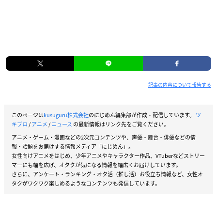
記事の内容について報告する
このページは
kusuguru株式会社
のにじめん編集部が作成・配信しています。
ツ
キプロ
/
アニメ
/
ニュース
の最新情報はリンク先をご覧ください。
アニメ・ゲーム・漫画などの2次元コンテンツや、声優・舞台・俳優などの情
報・話題をお届けする情報メディア「にじめん」。
女性向けアニメをはじめ、少年アニメやキャラクター作品、VTuberなどストリー
マーにも幅を広げ、オタクが気になる情報を幅広くお届けしています。
さらに、アンケート・ランキング・オタ活（推し活）お役立ち情報など、女性オ
タクがワクワク楽しめるようなコンテンツも発信しています。