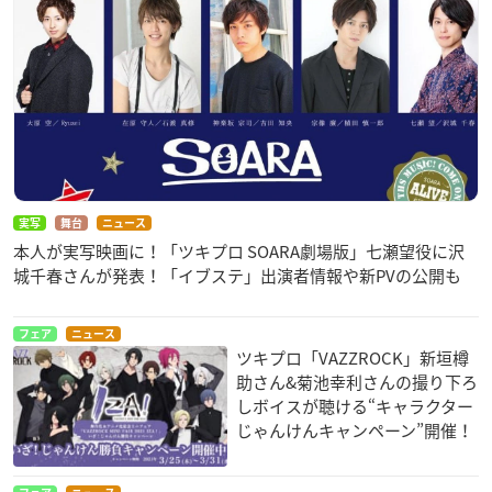
実写
舞台
ニュース
本人が実写映画に！「ツキプロ SOARA劇場版」七瀬望役に沢
城千春さんが発表！「イブステ」出演者情報や新PVの公開も
フェア
ニュース
ツキプロ「VAZZROCK」新垣樽
助さん&菊池幸利さんの撮り下ろ
しボイスが聴ける“キャラクター
じゃんけんキャンペーン”開催！