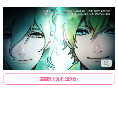
高画質で見る (全1枚)