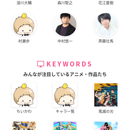
浪川大輔
森川智之
花江夏樹
村瀬歩
中村悠一
斉藤壮馬
KEYWORDS
みんなが注目しているアニメ・作品たち
ちいかわ
キャラ一覧
鬼滅の刃