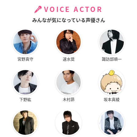
VOICE ACTOR
みんなが気になっている声優さん
宮野真守
速水奨
諏訪部順一
下野紘
木村昴
坂本真綾