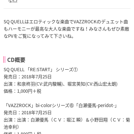
🤦💥
SQ QUELLはエロティックな楽曲でVAZZROCKのデュエット曲
もハーモニーが最高な大人な楽曲ですね！みなさんもぜひ素敵
なPVをご覧になってみて下さいね。
CD概要
SQ QUELL 「RE:START」 シリーズ①
発売日：2018年7月25日
出演：和泉柊羽(CV:武内駿輔)、堀宮英知(CV:西山宏太朗)
価格：1,000円＋税
「VAZZROCK」bi-colorシリーズ⑥「白瀬優馬-peridot-」
発売日：2018年7月25日
出演：出演：白瀬優馬（ＣＶ：堀江 瞬）＆小野田翔（ＣＶ：菊
池幸利）
価格：1,800円＋税