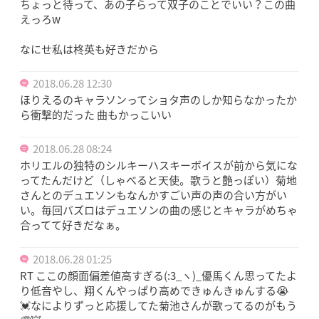
ちょっと待って、あの子らって双子のことでいい？この曲
えっろw
なにせ私は柊英も好きだから
2018.06.28 12:30
ほりえるのキャラソンってショタ声のしか知らなかったか
ら衝撃的だった 曲もかっこいい
2018.06.28 08:24
ホリエルの独特のシルキーハスキーボイスが前から気にな
ってたんだけど（しゃべると天使。歌うと艶っぽい）菊地
さんとのデュエソンもなんかすごい声の声の合い方がい
い。毎回バズロはデュエソンの曲の感じとキャラがめちゃ
合ってて好きだなぁ。
2018.06.28 01:25
RT ここの顔面偏差値高すぎる(:3_ヽ)_優馬くん思ってたよ
り低音やし、翔くんやっぱり高めできゅんきゅんする😭
💓なによりずっと応援してた菊池さんが歌ってるのがもう