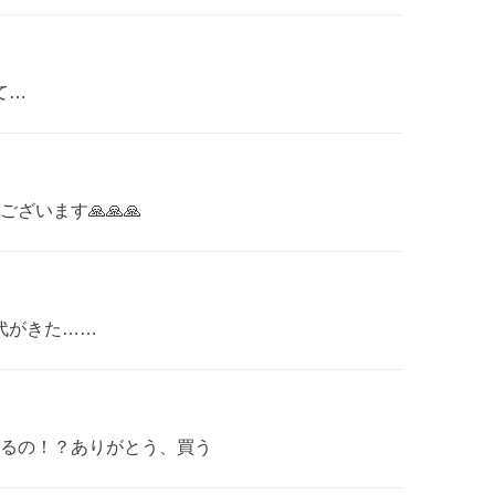
て…
います🙏🙏🙏
時代がきた……
るの！？ありがとう、買う