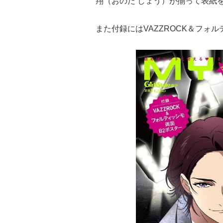
翔（おのだ しょう）が揃って表紙
また付録にはVAZZROCK＆フォ