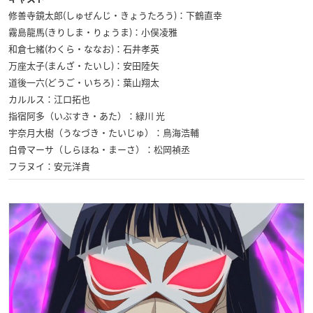
修善寺鏡太郎(しゅぜんじ・きょうたろう)：下鶴直幸
霧島龍馬(きりしま・りょうま)：小俣凌雅
和倉七緒(わくら・ななお)：石井孝英
万座太子(まんざ・たいし)：安田陸矢
道後一六(どうご・いちろ)：葉山翔太
カルルス：江口拓也
指宿阿多（いぶすき・あた）：緑川 光
宇奈月大樹（うなづき・たいじゅ）：鳥海浩輔
白骨マーサ（しらほね・まーさ）：松岡禎丞
フラヌイ：安元洋貴