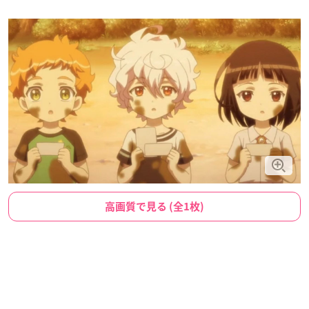
高画質で見る (全1枚)