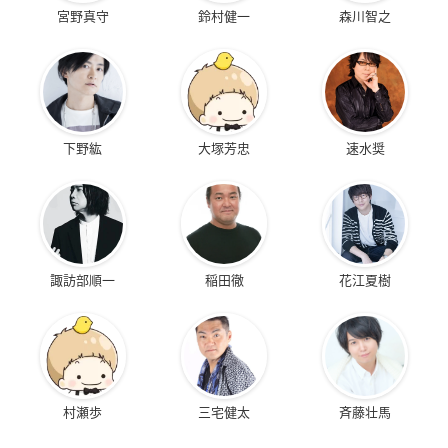
宮野真守
鈴村健一
森川智之
下野紘
大塚芳忠
速水奨
諏訪部順一
稲田徹
花江夏樹
村瀬歩
三宅健太
斉藤壮馬