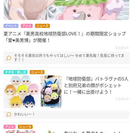
イベント
アニメ
ニュース
夏アニメ『美男高校地球防衛部LOVE！』の期間限定ショップ
「愛♥美男博」が開催！
5コメント
そろそろ東京以外でもやってほしい〜 せめて東名阪！気長に待ってま
す！！
オタ活・推し活
ニュース
『地球防衛部』バトラヴァの5人
と別府兄弟の顔がポシェット
に！一緒に出掛けよう！
7コメント
かわいいー！
アニメ
ニュース