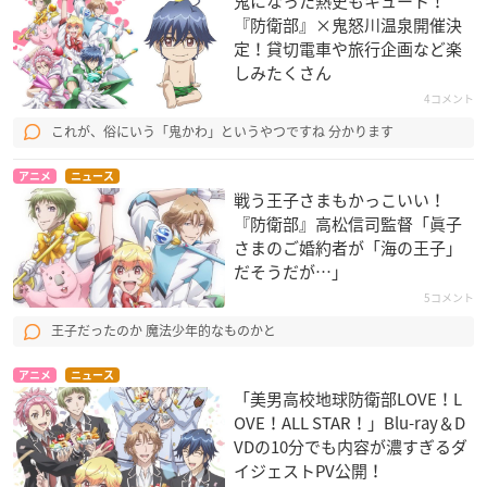
鬼になった熱史もキュート！
『防衛部』×鬼怒川温泉開催決
定！貸切電車や旅行企画など楽
しみたくさん
4コメント
これが、俗にいう「鬼かわ」というやつですね 分かります
アニメ
ニュース
戦う王子さまもかっこいい！
『防衛部』高松信司監督「眞子
さまのご婚約者が「海の王子」
だそうだが…」
5コメント
王子だったのか 魔法少年的なものかと
アニメ
ニュース
「美男高校地球防衛部LOVE！L
OVE！ALL STAR！」Blu-ray＆D
VDの10分でも内容が濃すぎるダ
イジェストPV公開！