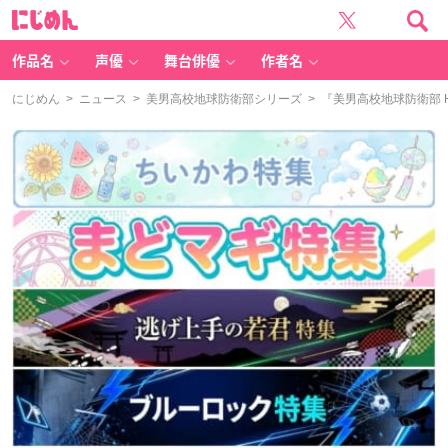
に
じ
め
ん
作品名
声優
舞台俳優
作者名
にじめん
>
ニュース
>
美男高校地球防衛部シリーズ
> 『美男高校地球防衛部