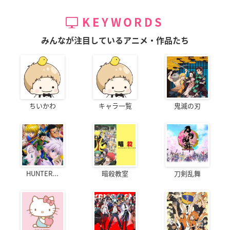
KEYWORDS
みんなが注目しているアニメ・作品たち
ちいかわ
キャラ一覧
鬼滅の刃
HUNTER...
暗殺教室
刀剣乱舞