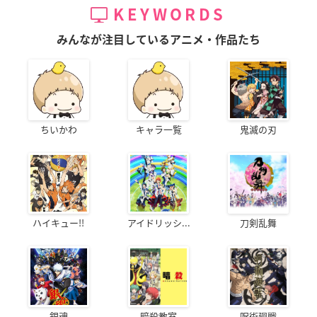
KEYWORDS
みんなが注目しているアニメ・作品たち
ちいかわ
キャラ一覧
鬼滅の刃
ハイキュー!!
アイドリッシ...
刀剣乱舞
銀魂
暗殺教室
呪術廻戦