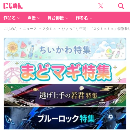
に
じ
め
ん
作品名
声優
舞台俳優
作者名
にじめん
>
ニュース
>
スタミュ
> ひょっこり空閑！『スタミュミュ』特別番組が