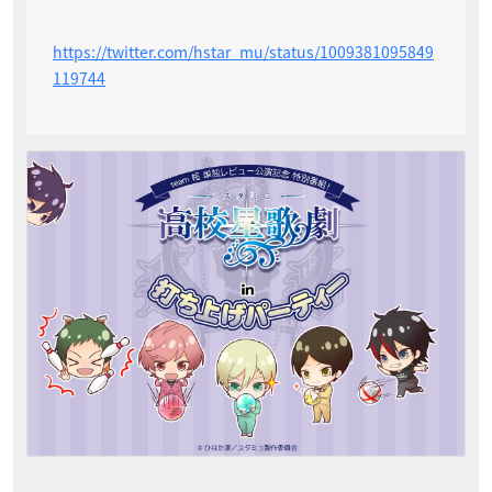
https://twitter.com/hstar_mu/status/1009381095849
119744