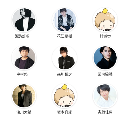
諏訪部順一
花江夏樹
村瀬歩
中村悠一
森川智之
武内駿輔
浪川大輔
坂本真綾
斉藤壮馬