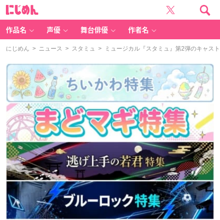
に
じ
め
ん
作品名
声優
舞台俳優
作者名
にじめん
>
ニュース
>
スタミュ
> ミュージカル『スタミュ』第2弾のキャス