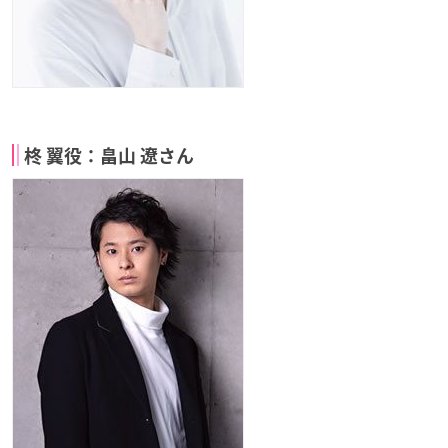
柊 翼役：畠山 遼さん