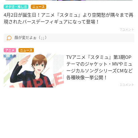
オタ活・推し活
ニュース
4月2日が誕生日！アニメ『スタミュ』より空閑愁が隅々まで再
現されたバースデーフィギュアになって登場！
7コメント
顔が変だよぉ（ ; ; ）
アニメ
ニュース
TVアニメ『スタミュ』第3期OP
テーマのジャケット・MVやミュ
ージカルソングシリーズCMなど
各種映像一挙公開！
1コメント