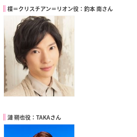
楪＝クリスチアン＝リオン役：釣本 南さん
漣 朔也役：TAKAさん