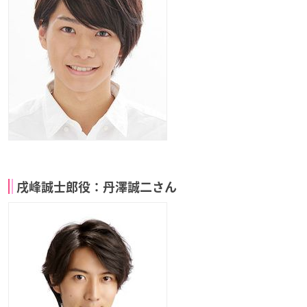
戌峰誠士郎役：丹澤誠二さん