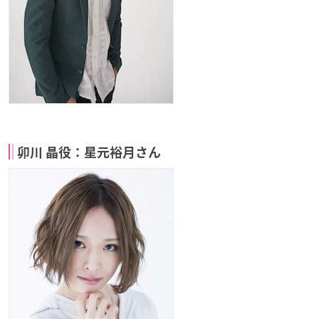
卯川 晶役：星元裕月さん