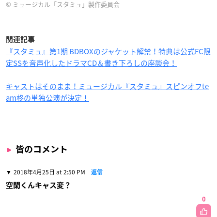
© ミュージカル「スタミュ」製作委員会
関連記事
『スタミュ』第1期 BDBOXのジャケット解禁！特典は公式FC限
定SSを音声化したドラマCD＆書き下ろしの座談会！
キャストはそのまま！ミュージカル『スタミュ』スピンオフte
am柊の単独公演が決定！
皆のコメント
2018年4月25日 at 2:50 PM
返信
空閑くんキャス変？
0