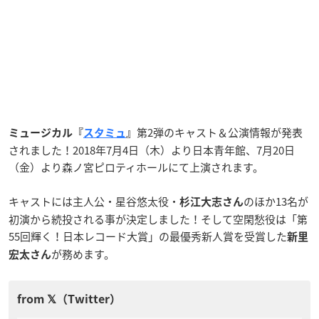
第2弾のキャスト＆公演情報が発表
ミュージカル『
スタミュ
』
されました！2018年7月4日（木）より日本青年館、7月20日
（金）より森ノ宮ピロティホールにて上演されます。
キャストには主人公・星谷悠太役・
のほか13名が
杉江大志さん
初演から続投される事が決定しました！そして空閑愁役は「第
55回輝く！日本レコード大賞」の最優秀新人賞を受賞した
新里
が務めます。
宏太さん