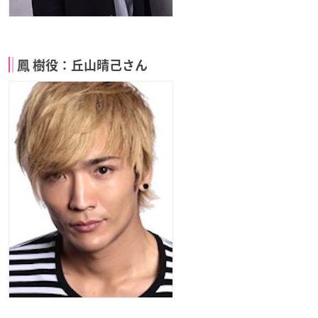
鳳 樹役：丘山晴己さん