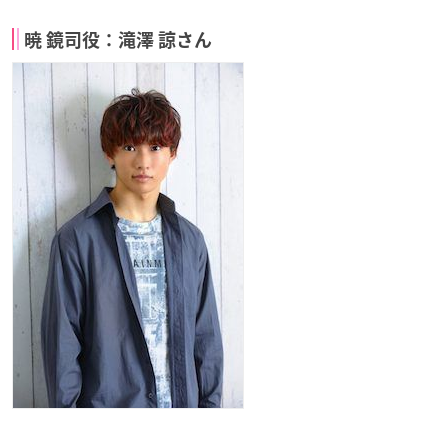
暁 鏡司役：滝澤 諒さん