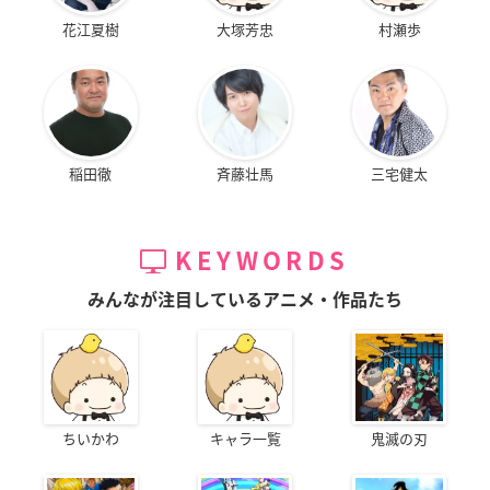
花江夏樹
大塚芳忠
村瀬歩
稲田徹
斉藤壮馬
三宅健太
KEYWORDS
みんなが注目しているアニメ・作品たち
ちいかわ
キャラ一覧
鬼滅の刃