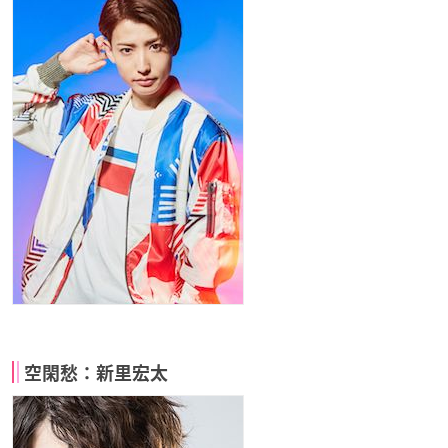
空閑愁：新里宏太