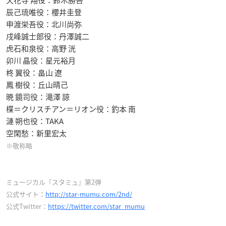
辰己琉唯役：櫻井圭登
申渡栄吾役：北川尚弥
戌峰誠士郎役：丹澤誠二
虎石和泉役：高野 洸
卯川 晶役：星元裕月
柊 翼役：畠山 遼
鳳 樹役：丘山晴己
暁 鏡司役：滝澤 諒
楪＝クリスチアン＝リオン役：釣本 南
漣 朔也役：TAKA
空閑愁：新里宏太
※敬称略
ミュージカル『スタミュ』第2弾
公式サイト：
http://star-mumu.com/2nd/
公式Twitter：
https://twitter.com/star_mumu