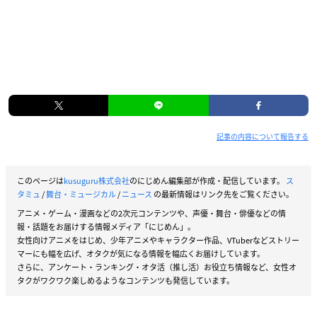
記事の内容について報告する
このページは
kusuguru株式会社
のにじめん編集部が作成・配信しています。
ス
タミュ
/
舞台・ミュージカル
/
ニュース
の最新情報はリンク先をご覧ください。
アニメ・ゲーム・漫画などの2次元コンテンツや、声優・舞台・俳優などの情
報・話題をお届けする情報メディア「にじめん」。
女性向けアニメをはじめ、少年アニメやキャラクター作品、VTuberなどストリー
マーにも幅を広げ、オタクが気になる情報を幅広くお届けしています。
さらに、アンケート・ランキング・オタ活（推し活）お役立ち情報など、女性オ
タクがワクワク楽しめるようなコンテンツも発信しています。