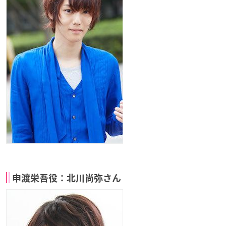
申渡栄吾役：北川尚弥さん