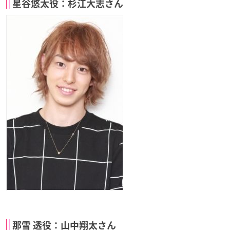
星谷悠太役：杉江大志さん
那雪 透役：山中翔太さん