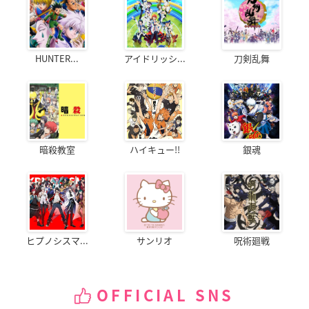
HUNTER...
アイドリッシ...
刀剣乱舞
暗殺教室
ハイキュー!!
銀魂
ヒプノシスマ...
サンリオ
呪術廻戦
OFFICIAL SNS