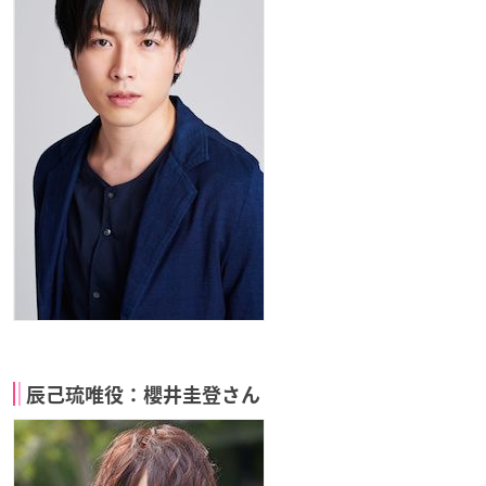
辰己琉唯役：櫻井圭登さん