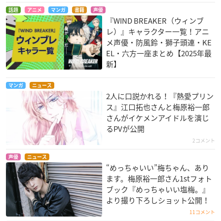
話題
アニメ
マンガ
書籍
声優
『WIND BREAKER（ウィンブ
レ）』キャラクター一覧！アニ
メ声優・防風鈴・獅子頭連・KE
EL・六方一座まとめ【2025年最
新】
マンガ
ニュース
2人に口説かれる！『熱愛プリン
ス』江口拓也さんと梅原裕一郎
さんがイケメンアイドルを演じ
るPVが公開
2コメント
声優
ニュース
“めっちゃいい”梅ちゃん、あり
ます。梅原裕一郎さん1stフォト
ブック『めっちゃいい塩梅。』
より撮り下ろしショット公開！
11コメント