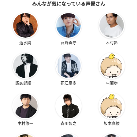
みんなが気になっている声優さん
速水奨
宮野真守
木村昴
諏訪部順一
花江夏樹
村瀬歩
中村悠一
森川智之
坂本真綾