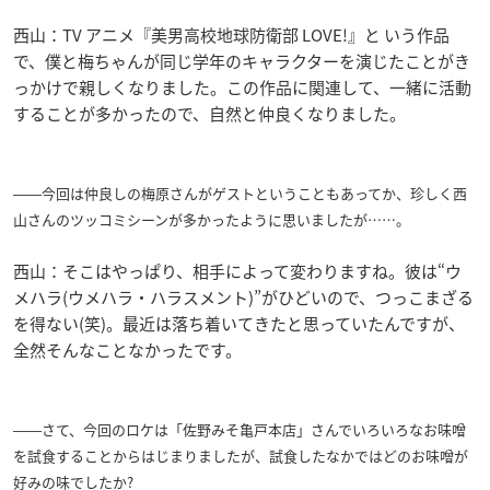
西山：TV アニメ『美男高校地球防衛部 LOVE!』と いう作品
で、僕と梅ちゃんが同じ学年のキャラクターを演じたことがき
っかけで親しくなりました。この作品に関連して、一緒に活動
することが多かったので、自然と仲良くなりました。
――今回は仲良しの梅原さんがゲストということもあってか、珍しく西
山さんのツッコミシーンが多かったように思いましたが……。
西山：そこはやっぱり、相手によって変わりますね。彼は“ウ
メハラ(ウメハラ・ハラスメント)”がひどいので、つっこまざる
を得ない(笑)。最近は落ち着いてきたと思っていたんですが、
全然そんなことなかったです。
――さて、今回のロケは「佐野みそ亀戸本店」さんでいろいろなお味噌
を試食することからはじまりましたが、試食したなかではどのお味噌が
好みの味でしたか?