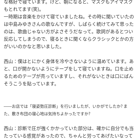
な格好で寝ています。けど、朝になると、マスクもアイマスク
もとれてます(笑)。
一時期は音楽をかけて寝ていましたね。その時に聞いていたの
は中島みゆきさんの歌なんですが、しばらく続けてみて思った
のは、歌曲じゃない方がよさそうだなって。歌詞があるとつい
反応してしまうので、寝るときに聞くならクラシックとかの方
がいいのかなと思いました。
西山：僕はとにかく身体を冷やさないように温めています。あ
と、口が開かないようにテープをして寝ていますね。口を止め
るためのテープが売っていますし、それがないときは口にばん
そうこうを貼っています。
――お店では「寝姿勢圧診断」を行いましたが、いかがでしたか? ま
た、敷き布団の寝心地は気持ちよかったですか?
西山：診断で圧が強くかかっていた部分は、確かに自分でも当
たっている感覚があったので、ちゃんと労ってあげたいなって