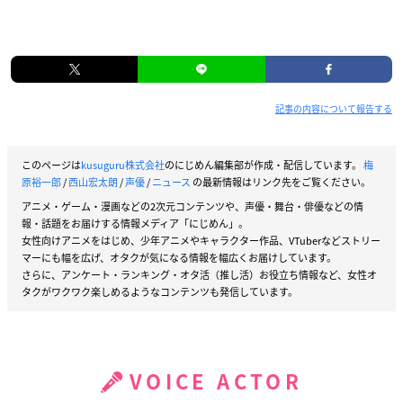
記事の内容について報告する
このページは
kusuguru株式会社
のにじめん編集部が作成・配信しています。
梅
原裕一郎
/
西山宏太朗
/
声優
/
ニュース
の最新情報はリンク先をご覧ください。
アニメ・ゲーム・漫画などの2次元コンテンツや、声優・舞台・俳優などの情
報・話題をお届けする情報メディア「にじめん」。
女性向けアニメをはじめ、少年アニメやキャラクター作品、VTuberなどストリー
マーにも幅を広げ、オタクが気になる情報を幅広くお届けしています。
さらに、アンケート・ランキング・オタ活（推し活）お役立ち情報など、女性オ
タクがワクワク楽しめるようなコンテンツも発信しています。
VOICE ACTOR