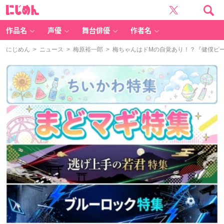
に
じ
め
ん
作品名
声優
舞台俳優
作者名
にじめん
>
ニュース
>
梅原裕一郎
> 梅ちゃんはドMの自覚あり！？『健僕ヒ