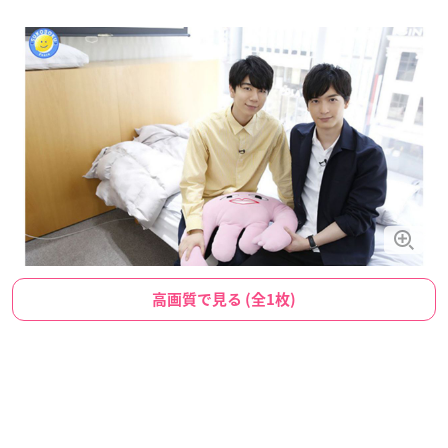
高画質で見る (全1枚)