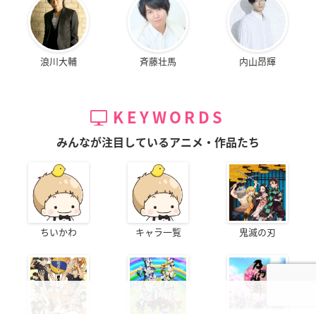
浪川大輔
斉藤壮馬
内山昂輝
KEYWORDS
みんなが注目しているアニメ・作品たち
ちいかわ
キャラ一覧
鬼滅の刃