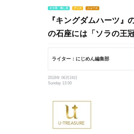
オタ活・推し活
グッズ
ニュース
『キングダムハーツ』
の石座には「ソラの王
ライター：にじめん編集部
2018年 06月24日
Sunday 13:00