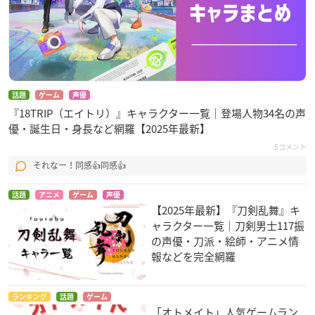
話題
ゲーム
声優
『18TRIP（エイトリ）』キャラクター一覧｜登場人物34名の声
優・誕生日・身長など網羅【2025年最新】
5コメント
それなー！同感👍同感👍
話題
アニメ
ゲーム
声優
【2025年最新】『刀剣乱舞』キ
ャラクター一覧｜刀剣男士117振
の声優・刀派・絵師・アニメ情
報などを完全網羅
ランキング
話題
ゲーム
「オトメイト」人気ゲームラン