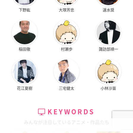
下野紘
大塚芳忠
速水奨
稲田徹
村瀬歩
諏訪部順一
花江夏樹
三宅健太
小林沙苗
KEYWORDS
みんなが注目しているアニメ・作品たち