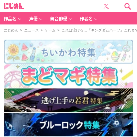
に
じ
め
ん
作品名
声優
舞台俳優
作者名
にじめん
>
ニュース
>
ゲーム
> これは泣ける…『キングダムハーツ』これま