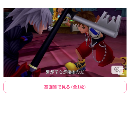
高画質で見る (全1枚)