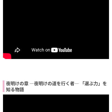
夜明けの章 ―夜明けの道を行く者― 「選ぶ力」を
知る物語