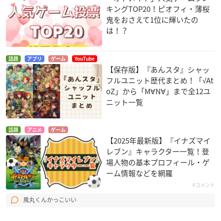
キングTOP20！ピオフィ・薄桜
鬼をおさえて1位に輝いたの
は！？
話題
アプリ
ゲーム
YouTube
【保存版】『あんスタ』シャッ
フルユニット歴代まとめ！「√At
oZ」から「M∀N∀」まで全12ユ
ニット一覧
話題
アニメ
ゲーム
【2025年最新版】『イナズマイ
レブン』キャラクター一覧！登
場人物の基本プロフィール・ゲ
ーム情報などを網羅
4コメント
風丸くんかっこいい