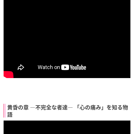
黄昏の章 ―不完全な者達― 「心の痛み」を知る物
語